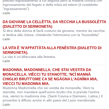
pseudo-ingrassamento a cui seguiva però la malaria cronica con
ingrossamento del fegato e della milza ed edemi (il cosiddetto
"ingrassamento").
Lazio
DA GIOVANE LA CELLÈTTA, DA VECCHIA LA BUSSOLÈTTA
(DIALETTO DI SERMONETA)
Si dice della donna di facili costumi da giovane, mentre da vecchia
si dedica alla chiesa, chiedendo l'elemosina con la "bussolètta".
Lazio
LA VITA È 'N'AFFATTÀTA ALLA FENÈSTRA (DIALETTO DI
SERMONETA).
La vita è un'affacciata alla finestra.
Lazio
MADONNA, MADONNELLA, CHE STAI VESTITA DA
MONACELLA, VIÈCCI TU STANOTTE, 'NCÌ MANNÀ
CHIGLIO BRUTT'OME CA SE NGÀGNA L'AGNÌMA MIA,
VIECCI TU MADONNA MIA.
Madonna Madonnella che sei vestita da monacella, Vieni tu
stanotte, non mandare quell'uomo brutto che si prende l'anima
mia, vienici tu madonna mia. (Santi Cosma e Damiano, Latina.) Il
proverbio è diffuso anche in altri paesi del Lazio meridionale.
Lazio