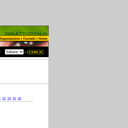
Registrazione
|
Contatti
|
Home
N
2
23
24
25
26