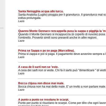
Santa Netogghia acqua allo turcu.
Santa Anatolia (Luglio) pioggia per il granoturco. Il granoturco mal so
estiva prolungata.
Lazio
Quanno Monte Gennaro rencappella pusa la sappa e pigghja la 'mbr
Quando il Monte Gennaro si incappuccia (è coperto di nuvole) posa 
l'ombrello. Proverbi simili sono presenti anche in altre regioni.
Lazio
Prima se Sappa e po se paga (Marcellina).
Prima si zappa e poi si paga. Il pagamento deve avvenire sempre a 
Lazio
A casa de li sarti non se 'este.
A casa dei sarti non si veste. Chi fa il sarto può "dimenticare " di ves
Lazio
Bocca chjusa non disse mai male.
Bocca chiusa non ha mai detto male. E' un invito a non parlare male.
Lazio
A punto a punto se resolanu le scarpi.
Punto per punto si risuolano le scarpe. Come per dire che ogni lavo