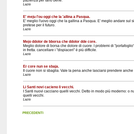
pazienza per farlo bene.
Lazio
E' meju l'ou oggi che la 'allina a Pasqua.
E' meglio l'uovo oggi che la gallina a Pasqua. E' meglio andare sul s
pretese per il futuro.
Lazio
Mejo ddolor de bborsa che ddolor dde core.
Meglio dolore di borsa che dolore di cuore. I problemi di "portafoglio
in fretta. cancellare i "dispiaceri" è più difficile.
Lazio
Er core nun se sbaja.
Il cuore non si sbaglia. Vale la pena anche lasciarsi prendere anche
Lazio
Li Santi novi cacieno li vecchi.
I Santi nuovi cacciano quelli vecchi. Detto in modo più moderno: o n
quelli vecchi.
Lazio
PRECEDENTI