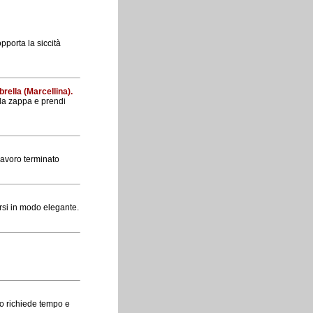
pporta la siccità
ella (Marcellina).
la zappa e prendi
lavoro terminato
tirsi in modo elegante.
ro richiede tempo e