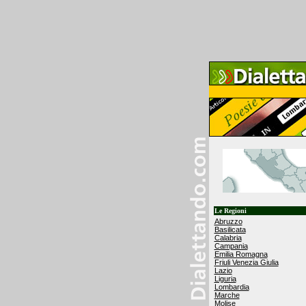
Le Regioni
Abruzzo
Basilicata
Calabria
Campania
Emilia Romagna
Friuli Venezia Giulia
Lazio
Liguria
Lombardia
Marche
Molise