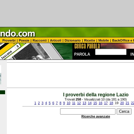
Proverbi
|
Poesie
|
Racconti
|
Articoli
|
Dizionario
|
Ricette
|
Mobile
|
BackOffice e 
PAROLA
I
I proverbi della regione Lazio
Trovati
258
- Visualizzati 10 (da 181 a 190)
1
2
3
4
5
6
7
8
9
10
11
12
13
14
15
16
17
18
19
20
21
2
Ricerche avanzate