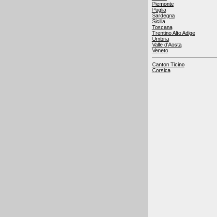
Piemonte
Puglia
Sardegna
Sicilia
Toscana
Trentino Alto Adige
Umbria
Valle d'Aosta
Veneto
Canton Ticino
Corsica