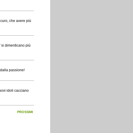
icuro, che avere più
" si dimenticano più
 dalla passione!
uovi idoli cacciano
PROSSIMI