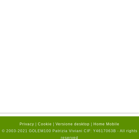
Privacy
|
Cookie
|
Versione desktop
|
Home Mobile
© 2003-2021 GOLEM100 Patrizia Viviani CIF: Y4617063B - All rights
reserved