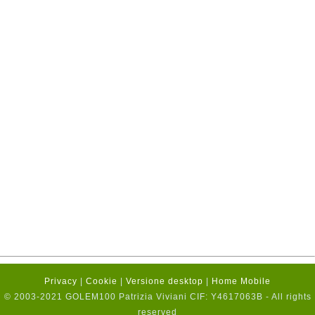
Privacy
|
Cookie
|
Versione desktop
|
Home Mobile
© 2003-2021 GOLEM100 Patrizia Viviani CIF: Y4617063B - All rights
reserved