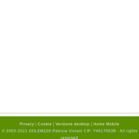
Privacy
|
Cookie
|
Versione desktop
|
Home Mobile
© 2003-2021 GOLEM100 Patrizia Viviani CIF: Y4617063B - All rights
reserved