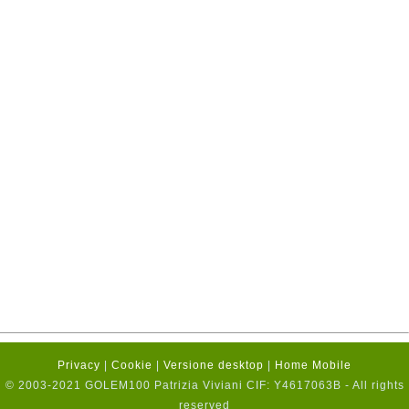
Privacy
|
Cookie
|
Versione desktop
|
Home Mobile
© 2003-2021 GOLEM100 Patrizia Viviani CIF: Y4617063B - All rights
reserved