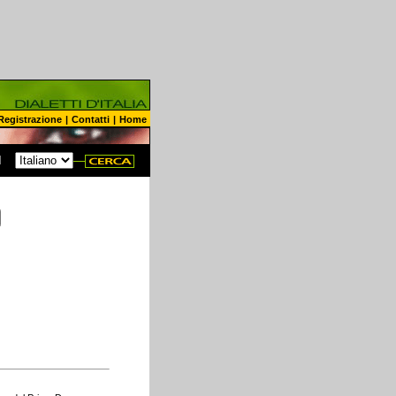
Registrazione
|
Contatti
|
Home
N