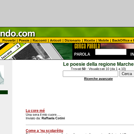
Proverbi
|
Poesie
|
Racconti
|
Articoli
|
Dizionario
|
Ricette
|
Mobile
|
BackOffice e 
PAROLA
I
Le poesie della regione Marche
Trovati
50
- Visualizzati 10 (da 1 a 10)
Ricerche avanzate
Lu core mé
Una sera il mio cuore.....
Inviato da:
Raffaela Cotini
Come a 'nu scolaréttu