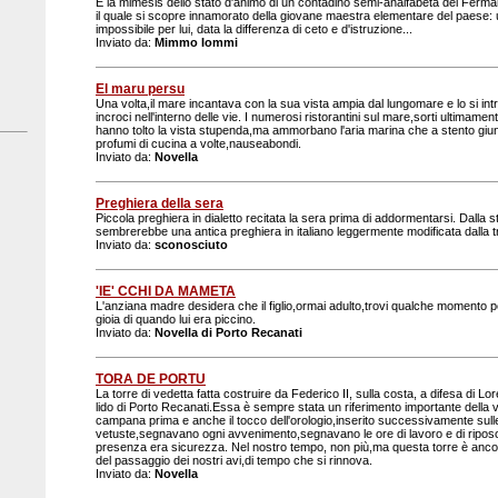
È la mimesis dello stato d'animo di un contadino semi-analfabeta del Ferm
il quale si scopre innamorato della giovane maestra elementare del paese:
impossibile per lui, data la differenza di ceto e d'istruzione...
Inviato da:
Mimmo Iommi
El maru persu
Una volta,il mare incantava con la sua vista ampia dal lungomare e lo si in
incroci nell'interno delle vie. I numerosi ristorantini sul mare,sorti ultimam
hanno tolto la vista stupenda,ma ammorbano l'aria marina che a stento giu
profumi di cucina a volte,nauseabondi.
Inviato da:
Novella
Preghiera della sera
Piccola preghiera in dialetto recitata la sera prima di addormentarsi. Dalla st
sembrerebbe una antica preghiera in italiano leggermente modificata dalla t
Inviato da:
sconosciuto
'IE' CCHI DA MAMETA
L'anziana madre desidera che il figlio,ormai adulto,trovi qualche momento per
gioia di quando lui era piccino.
Inviato da:
Novella di Porto Recanati
TORA DE PORTU
La torre di vedetta fatta costruire da Federico II, sulla costa, a difesa di Lo
lido di Porto Recanati.Essa è sempre stata un riferimento importante della vit
campana prima e anche il tocco dell'orologio,inserito successivamente sul
vetuste,segnavano ogni avvenimento,segnavano le ore di lavoro e di ripos
presenza era sicurezza. Nel nostro tempo, non più,ma questa torre è ancor
del passaggio dei nostri avi,di tempo che si rinnova.
Inviato da:
Novella