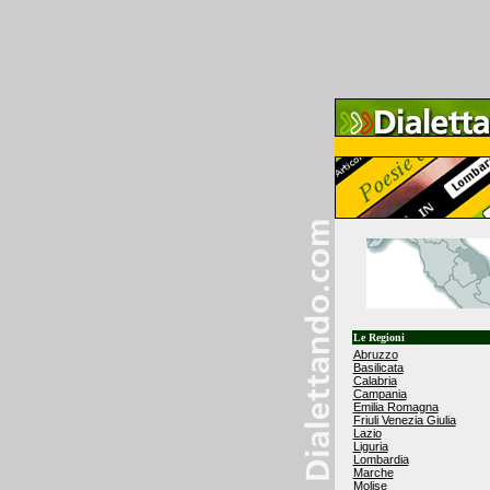
Le Regioni
Abruzzo
Basilicata
Calabria
Campania
Emilia Romagna
Friuli Venezia Giulia
Lazio
Liguria
Lombardia
Marche
Molise