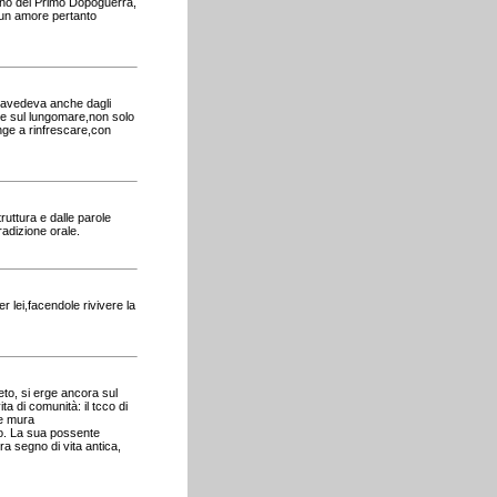
ano del Primo Dopoguerra,
 un amore pertanto
travedeva anche dagli
ente sul lungomare,non solo
nge a rinfrescare,con
ruttura e dalle parole
radizione orale.
 lei,facendole rivivere la
reto, si erge ancora sul
a di comunità: il tcco di
le mura
o. La sua possente
a segno di vita antica,