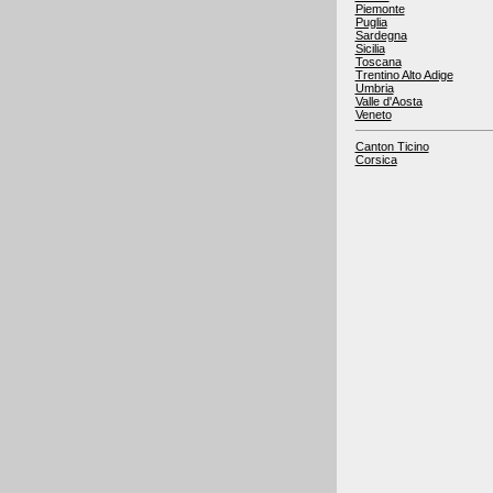
Piemonte
Puglia
Sardegna
Sicilia
Toscana
Trentino Alto Adige
Umbria
Valle d'Aosta
Veneto
Canton Ticino
Corsica