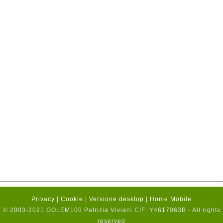
Privacy
|
Cookie
|
Versione desktop
|
Home Mobile
© 2003-2021 GOLEM100 Patrizia Viviani CIF: Y4617063B - All rights
reserved