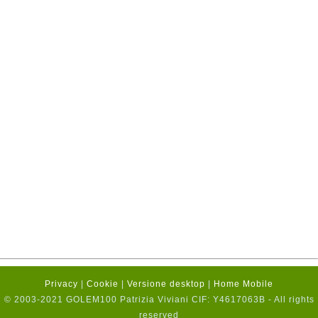
Privacy
|
Cookie
|
Versione desktop
|
Home Mobile
© 2003-2021 GOLEM100 Patrizia Viviani CIF: Y4617063B - All rights
reserved