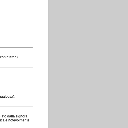
con ritardo)
 qualcosa).
ciato dalla signora
nluca e notevolmente