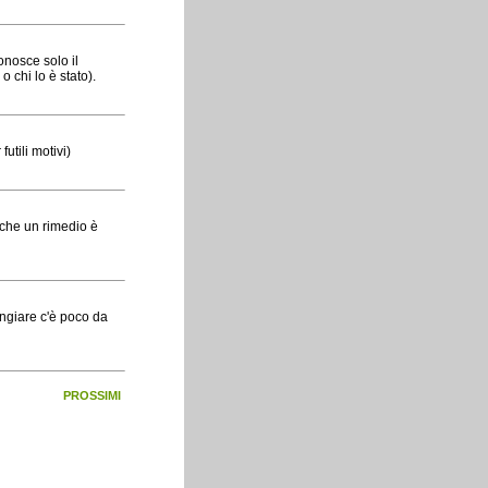
conosce solo il
o chi lo è stato).
utili motivi)
 che un rimedio è
angiare c'è poco da
PROSSIMI