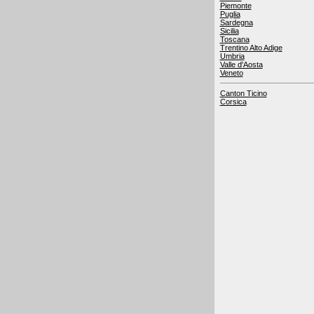
Piemonte
Puglia
Sardegna
Sicilia
Toscana
Trentino Alto Adige
Umbria
Valle d'Aosta
Veneto
Canton Ticino
Corsica