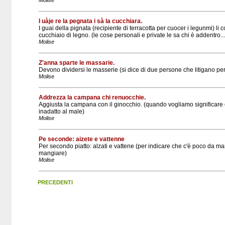
I uàje re la pegnata i sà la cucchiara.
I guai della pignata (recipiente di terracotta per cuocer i legunmi) li 
cucchiaio di legno. (le cose personali e private le sa chi è addentro... 
Molise
Z'anna sparte le massarie.
Devono dividersi le masserie (si dice di due persone che litigano per f
Molise
Addrezza la campana chi renuocchie.
Aggiusta la campana con il ginocchio. (quando vogliamo significare
inadatto al male)
Molise
Pe seconde: aizete e vattenne
Per secondo piatto: alzati e vattene (per indicare che c'è poco da m
mangiare)
Molise
PRECEDENTI