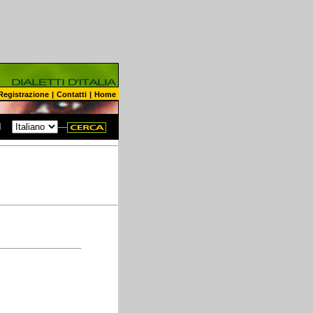
Registrazione
|
Contatti
|
Home
N