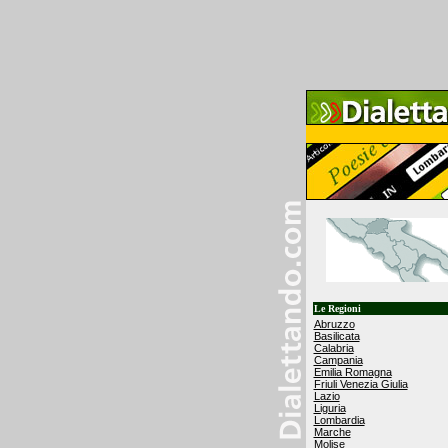
Le Regioni
Abruzzo
Basilicata
Calabria
Campania
Emilia Romagna
Friuli Venezia Giulia
Lazio
Liguria
Lombardia
Marche
Molise