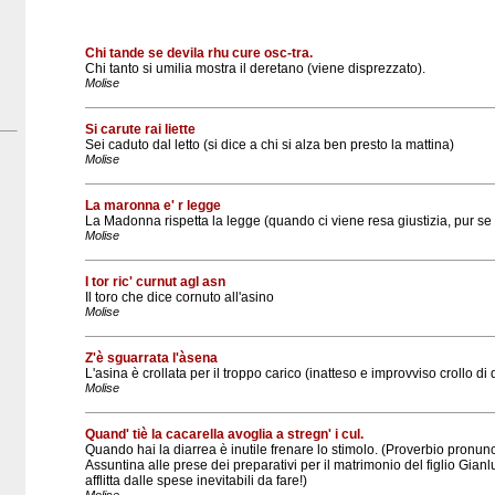
Chi tande se devila rhu cure osc-tra.
Chi tanto si umilia mostra il deretano (viene disprezzato).
Molise
Si carute rai liette
Sei caduto dal letto (si dice a chi si alza ben presto la mattina)
Molise
La maronna e' r legge
La Madonna rispetta la legge (quando ci viene resa giustizia, pur se 
Molise
I tor ric' curnut agl asn
Il toro che dice cornuto all'asino
Molise
Z'è sguarrata l'àsena
L'asina è crollata per il troppo carico (inatteso e improvviso crollo di
Molise
Quand' tiè la cacarella avoglia a stregn' i cul.
Quando hai la diarrea è inutile frenare lo stimolo. (Proverbio pronun
Assuntina alle prese dei preparativi per il matrimonio del figlio Gia
afflitta dalle spese inevitabili da fare!)
Molise