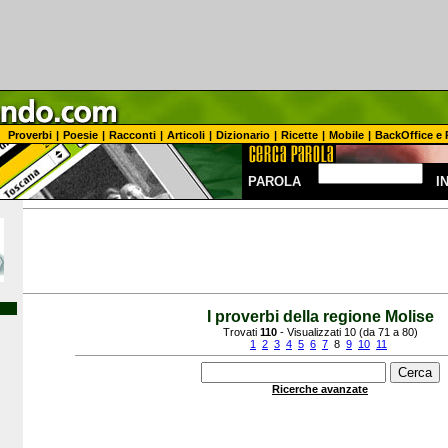
Proverbi
|
Poesie
|
Racconti
|
Articoli
|
Dizionario
|
Ricette
|
Mobile
|
BackOffice e 
PAROLA
I
I proverbi della regione Molise
Trovati
110
- Visualizzati 10 (da 71 a 80)
1
2
3
4
5
6
7
8
9
10
11
Ricerche avanzate