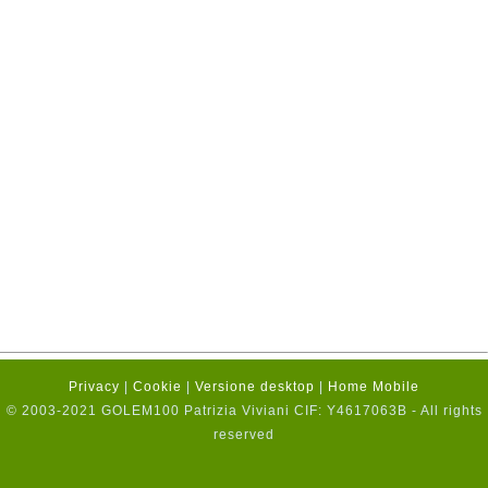
Privacy
|
Cookie
|
Versione desktop
|
Home Mobile
© 2003-2021 GOLEM100 Patrizia Viviani CIF: Y4617063B - All rights
reserved