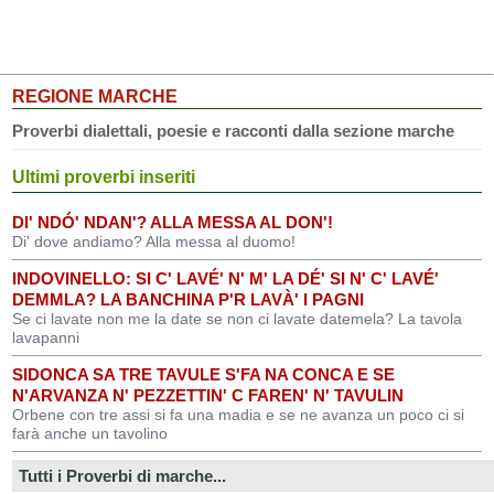
REGIONE MARCHE
Proverbi dialettali, poesie e racconti dalla sezione marche
Ultimi proverbi inseriti
DI' NDÓ' NDAN'? ALLA MESSA AL DON'!
Di' dove andiamo? Alla messa al duomo!
INDOVINELLO: SI C' LAVÉ' N' M' LA DÉ' SI N' C' LAVÉ'
DEMMLA? LA BANCHINA P'R LAVÀ' I PAGNI
Se ci lavate non me la date se non ci lavate datemela? La tavola
lavapanni
SIDONCA SA TRE TAVULE S'FA NA CONCA E SE
N'ARVANZA N' PEZZETTIN' C FAREN' N' TAVULIN
Orbene con tre assi si fa una madia e se ne avanza un poco ci si
farà anche un tavolino
Tutti i Proverbi di marche...