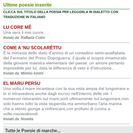
Ultime poesie inserite
CLICCA SUL TITOLO DELLA POESIA PER LEGGERLA IN DIALETTO CON
TRADUZIONE IN ITALIANO
LU CORE MÉ
Una sera il mio cuore.....
Inviato da: Raffaela Cotini
COME A 'NU SCOLARÉTTU
È la mimesis dello stato d'animo di un contadino semi-analfabeta
del Fermano del Primo Dopoguerra, il quale si scopre innamorato
della giovane maestra elementare del paese: un amore pertanto
impossibile per lui, data la differenza di ceto e d'istruzione...
Inviato da: Mimmo Iommi
EL MARU PERSU
Una volta,il mare incantava con la sua vista ampia dal lungomare e
lo si intravedeva anche dagli incroci nell'interno delle vie. I
numerosi ristorantini sul mare,sorti ultimamente sul lungomare,non
solo hanno tolto la vista stupenda,ma ammorbano l'aria marina
che a stento giunge a rinfrescare,con profumi di cucina a
volte,nauseabondi.
Inviato da: Novella
Tutte le Poesie di marche...