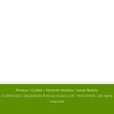
Privacy
|
Cookie
|
Versione desktop
|
Home Mobile
© 2003-2021 GOLEM100 Patrizia Viviani CIF: Y4617063B - All rights
reserved