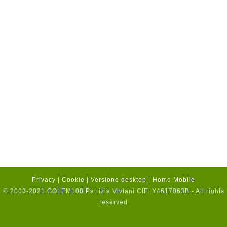
Privacy
|
Cookie
|
Versione desktop
|
Home Mobile
© 2003-2021 GOLEM100 Patrizia Viviani CIF: Y4617063B - All rights
reserved