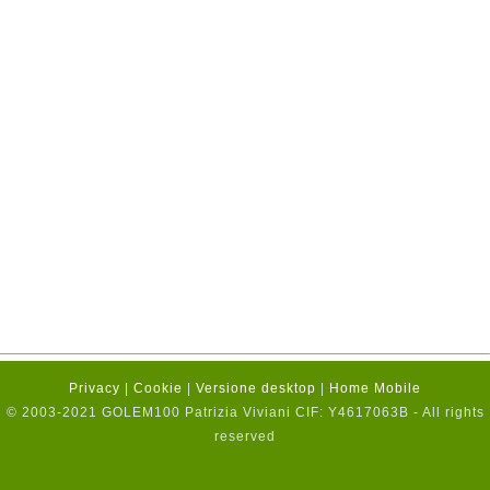
Privacy
|
Cookie
|
Versione desktop
|
Home Mobile
© 2003-2021 GOLEM100 Patrizia Viviani CIF: Y4617063B - All rights
reserved