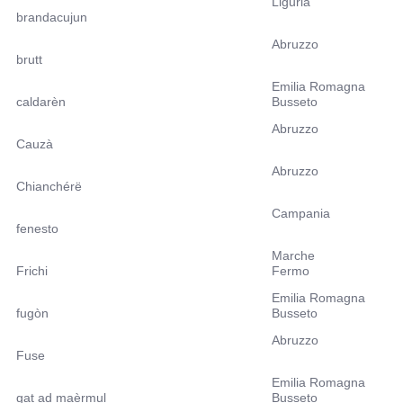
Liguria
brandacujun
Abruzzo
brutt
Emilia Romagna
caldarèn
Busseto
Abruzzo
Cauzà
Abruzzo
Chianchérë
Campania
fenesto
Marche
Frichi
Fermo
Emilia Romagna
fugòn
Busseto
Abruzzo
Fuse
Emilia Romagna
gat ad maèrmul
Busseto