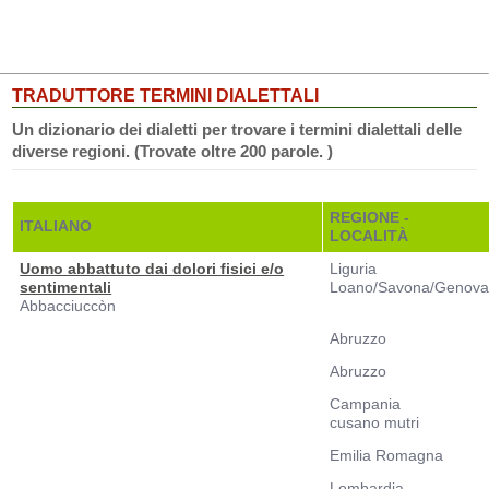
TRADUTTORE TERMINI DIALETTALI
Un dizionario dei dialetti per trovare i termini dialettali delle
diverse regioni. (Trovate oltre 200 parole. )
REGIONE -
ITALIANO
LOCALITÀ
Uomo abbattuto dai dolori fisici e/o
Liguria
sentimentali
Loano/Savona/Genov
Abbacciuccòn
Abruzzo
Abruzzo
Campania
cusano mutri
Emilia Romagna
Lombardia