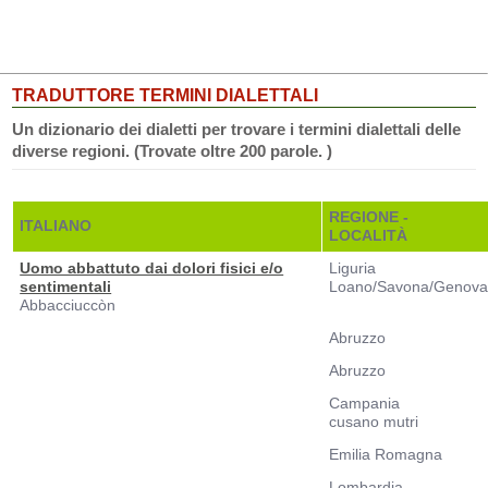
TRADUTTORE TERMINI DIALETTALI
Un dizionario dei dialetti per trovare i termini dialettali delle
diverse regioni. (Trovate oltre 200 parole. )
REGIONE -
ITALIANO
LOCALITÀ
Uomo abbattuto dai dolori fisici e/o
Liguria
sentimentali
Loano/Savona/Genov
Abbacciuccòn
Abruzzo
Abruzzo
Campania
cusano mutri
Emilia Romagna
Lombardia