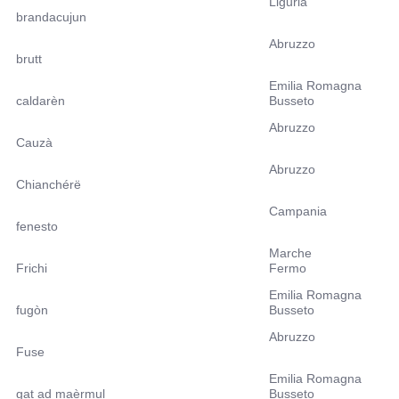
Liguria
brandacujun
Abruzzo
brutt
Emilia Romagna
caldarèn
Busseto
Abruzzo
Cauzà
Abruzzo
Chianchérë
Campania
fenesto
Marche
Frichi
Fermo
Emilia Romagna
fugòn
Busseto
Abruzzo
Fuse
Emilia Romagna
gat ad maèrmul
Busseto