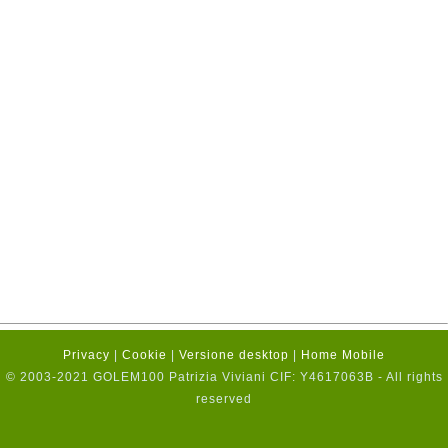
Privacy
|
Cookie
|
Versione desktop
|
Home Mobile
© 2003-2021 GOLEM100 Patrizia Viviani CIF: Y4617063B - All rights
reserved