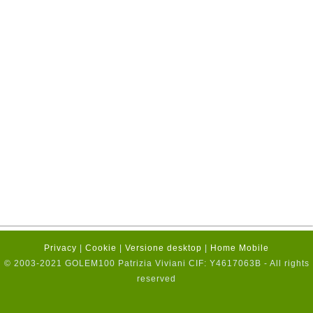
Privacy
|
Cookie
|
Versione desktop
|
Home Mobile
© 2003-2021 GOLEM100 Patrizia Viviani CIF: Y4617063B - All rights
reserved