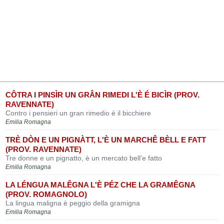
CÔTRA I PINSÌR UN GRÂN RIMEDI L'È É BICÌR (PROV.
RAVENNATE)
Contro i pensieri un gran rimedio è il bicchiere
Emilia Romagna
TRÈ DÒN E UN PIGNÀTT, L'È UN MARCHÊ BÈLL E FATT
(PROV. RAVENNATE)
Tre donne e un pignatto, è un mercato bell'e fatto
Emilia Romagna
LA LÉNGUA MALÊGNA L'È PÉZ CHE LA GRAMÊGNA
(PROV. ROMAGNOLO)
La lingua maligna è peggio della gramigna
Emilia Romagna