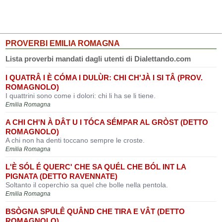
PROVERBI EMILIA ROMAGNA
Lista proverbi mandati dagli utenti di Dialettando.com
I QUATRÂ I È CÓMA I DULÙR: CHI CH'JÀ I SI TÂ (PROV.
ROMAGNOLO)
I quattrini sono come i dolori: chi li ha se li tiene.
Emilia Romagna
A CHI CH'N À DÂT U I TÓCA SÉMPAR AL GRÒST (DETTO
ROMAGNOLO)
A chi non ha denti toccano sempre le croste.
Emilia Romagna
L'È SÓL É QUERC' CHE SA QUÉL CHE BÓL INT LA
PIGNATA (DETTO RAVENNATE)
Soltanto il coperchio sa quel che bolle nella pentola.
Emilia Romagna
BSÒGNA SPULÊ QUÂND CHE TIRA E VÂT (DETTO
ROMAGNOLO)