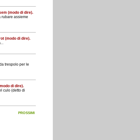
nsem (modo di dire).
 a rubare assieme
rot (modo di dire).
...
da trespolo per le
modo di dire).
l culo (detto di
PROSSIMI