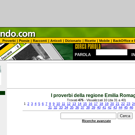
Proverbi
|
Poesie
|
Racconti
|
Articoli
|
Dizionario
|
Ricette
|
Mobile
|
BackOffice e 
PAROLA
I
I proverbi della regione Emilia Roma
Trovati
475
- Visualizzati 10 (da 31 a 40)
1
2
3
4
5
6
7
8
9
10
11
12
13
14
15
16
17
18
19
20
21
22
23
2
31
32
33
34
35
36
37
38
39
40
41
42
43
44
45
46
Ricerche avanzate