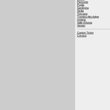
Piemonte
Puglia
Sardegna
Sicilia
Toscana
Trentino Alto Adige
Umbria
Valle d'Aosta
Veneto
Canton Ticino
Corsica