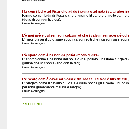
I fà com i ledre ad Pisar che ad dè i ragna e ad nota i va a ruber i
Fanno come i ladri di Pesaro che di giorno litigano e di notte vanno
(detto di coniugi litigiosi).
Emilia Romagna
L'è mei avè e cul sen sot i calzun rot che i calzun sen sovra è cul 
E' meglio aver il culo sano sotto i calzoni rotti che i calzoni sani sopra
Emilia Romagna
L'è sporc com è baston de pollèr (modo di dire).
E' sporco come il bastone del pollaio (nel pollaio il bastone fungeva 
galline che lo sporcavano con le feci).
Emilia Romagna
L'è scorg com è caval ad Scaia e dla bocca u si ved è bus de cul (
E' piagato come il cavallo di Scaia e dalla bocca gli si vede il buco de
persona gravemente malata e magra).
Emilia Romagna
PRECEDENTI