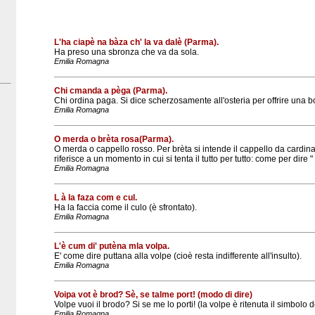
L'ha ciapè na bàza ch' la va dalè (Parma).
Ha preso una sbronza che va da sola.
Emilia Romagna
Chi cmanda a pèga (Parma).
Chi ordina paga. Si dice scherzosamente all'osteria per offrire una bot
Emilia Romagna
O merda o brèta rosa(Parma).
O merda o cappello rosso. Per brèta si intende il cappello da cardina
riferisce a un momento in cui si tenta il tutto per tutto: come per dire "
Emilia Romagna
L à la faza com e cul.
Ha la faccia come il culo (è sfrontato).
Emilia Romagna
L'è cum di' putèna mla volpa.
E' come dire puttana alla volpe (cioè resta indifferente all'insulto).
Emilia Romagna
Voipa vot è brod? Sè, se talme port! (modo di dire)
Volpe vuoi il brodo? Si se me lo porti! (la volpe è ritenuta il simbolo d
Emilia Romagna