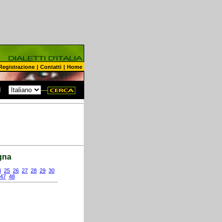
Registrazione
|
Contatti
|
Home
N
gna
4
25
26
27
28
29
30
47
48