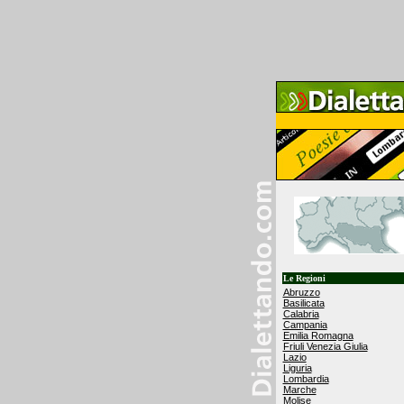
Le Regioni
Abruzzo
Basilicata
Calabria
Campania
Emilia Romagna
Friuli Venezia Giulia
Lazio
Liguria
Lombardia
Marche
Molise