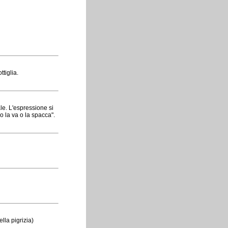
tiglia.
le. L'espressione si
 o la va o la spacca".
ella pigrizia)