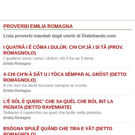
PROVERBI EMILIA ROMAGNA
Lista proverbi mandati dagli utenti di Dialettando.com
I QUATRÂ I È CÓMA I DULÙR: CHI CH'JÀ I SI TÂ (PROV.
ROMAGNOLO)
I quattrini sono come i dolori: chi li ha se li tiene.
Emilia Romagna
A CHI CH'N À DÂT U I TÓCA SÉMPAR AL GRÒST (DETTO
ROMAGNOLO)
A chi non ha denti toccano sempre le croste.
Emilia Romagna
L'È SÓL É QUERC' CHE SA QUÉL CHE BÓL INT LA
PIGNATA (DETTO RAVENNATE)
Soltanto il coperchio sa quel che bolle nella pentola.
Emilia Romagna
BSÒGNA SPULÊ QUÂND CHE TIRA E VÂT (DETTO
ROMAGNOLO)