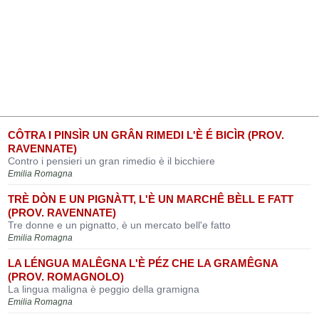
CÔTRA I PINSÌR UN GRÂN RIMEDI L'È É BICÌR (PROV.
RAVENNATE)
Contro i pensieri un gran rimedio è il bicchiere
Emilia Romagna
TRÈ DÒN E UN PIGNÀTT, L'È UN MARCHÊ BÈLL E FATT
(PROV. RAVENNATE)
Tre donne e un pignatto, è un mercato bell'e fatto
Emilia Romagna
LA LÉNGUA MALÊGNA L'È PÉZ CHE LA GRAMÊGNA
(PROV. ROMAGNOLO)
La lingua maligna è peggio della gramigna
Emilia Romagna