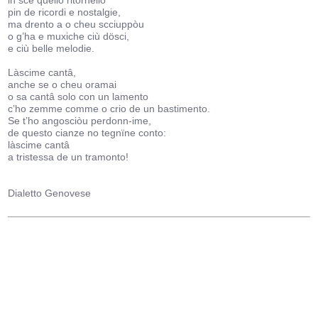
in sce quello ritornello
pin de ricordi e nostalgie,
ma drento a o cheu scciuppòu
o g’ha e muxiche ciù dösci,
e ciù belle melodie.
Làscime cantâ,
anche se o cheu oramai
o sa cantâ solo con un lamento
c’ho zemme comme o crio de un bastimento.
Se t’ho angosciòu perdonn-ime,
de questo cianze no tegnïne conto:
làscime cantâ
a tristessa de un tramonto!
Dialetto Genovese