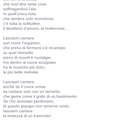
che vuol dire tante cose
soffregandosi l’ala.
In quell’unica nota
che sembra solo monotonia
c’è tutta la solitudine,
il desiderio d’amore, la malinconia....
Lasciami cantare,
son come l’organino,
che prima di fermarsi s’è incantato
su quel ritornello
pieno di ricordi e nostalgie,
ma dentro al cuore scoppiato
ha le musiche più dolci,
le più belle melodie.
Lasciami cantare,
anche se il cuore ormai
sa cantare solo con un lamento
che geme come il grido di un bastimento.
Se t’ho annoiato perdonami,
di questo pianger non tenerne conto:
lasciami cantare
la tristezza di un tramonto!