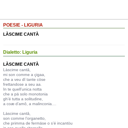
POESIE - LIGURIA
LÀSCIME CANTÀ
Dialetto: Liguria
LÀSCIME CANTÀ
Làscime cantâ,
mi son comme a çigaa,
che a veu dî tante cöse
frettandose a seu aa.
In te quell’unica notta
che a pä solo monotonia
gh’é tutta a solitudine,
a coæ d’amô, a malinconia....
Làscime cantâ,
son comme l’organetto,
che primma de fermäse o s’é incantòu