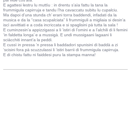
pal vidé cos’aìa.
E agattesi lestru lu muttìu : in drentu s’aìa fattu la tana la
frummigula capirruja e tandu l’ha cavaccatu subitu lu cupalciu.
Ma dapoi d’una stunda ch’ erani torra baddendi, infadati da la
musica e da la “casa scupalciata” li frummiguli a migliaia si desin’a
iscì avvittiati e a coda incriccata e si spaglisini pà tutta la sala !
E cuminzesin’a appizzigassi a li ’istiri di l’omini e a l’alchili di li femini
‘in faldetta longa’ e a mussigà. E undi mussigaani lagaani li
sciàcchiti innant’a la peddi.
E cussì in pressa ’n pressa li baddadori spunisini di baddà a zi
‘scisini fora pà scuzzulassi li ‘istiri barrii di frummigula capirruja.
E di chistu fattu ni faiddesi puru la stampa manna!