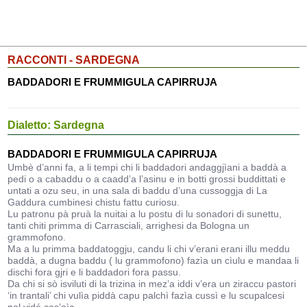
RACCONTI - SARDEGNA
BADDADORI E FRUMMIGULA CAPIRRUJA
Dialetto: Sardegna
BADDADORI E FRUMMIGULA CAPIRRUJA
Umbè d’anni fa, a li tempi chi li baddadori andaggjìani a baddà a
pedi o a cabaddu o a caadd’a l’asinu e in botti grossi buddittati e
untati a ozu seu, in una sala di baddu d’una cussoggja di La
Gaddura cumbinesi chistu fattu curiosu.
Lu patronu pà pruà la nuitai a lu postu di lu sonadori di sunettu,
tanti chiti primma di Carrasciali, arrighesi da Bologna un
grammofono.
Ma a lu primma baddatoggju, candu li chi v’erani erani illu meddu
baddà, a dugna baddu ( lu grammofono) fazìa un cìulu e mandaa li
dischi fora gjri e li baddadori fora passu.
Da chi si sò isviluti di la trizina in mez’a iddi v’era un ziraccu pastori
‘in trantali’ chi vulìa piddà capu palchì fazìa cussì e lu scupalcesi