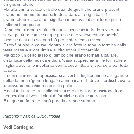
un grammofono.
Ma alla prima serata di ballo quando quelli che erano presenti
erano nel momento più bello della danza, a ogni ballo ( il
grammofono) faceva un cigolìo e mandava i dischi fuori giri e i
ballerini fuori passo.
Dopo che si erano stufati di quello scricchiolio fra loro vi era un
servo pastore con le scarpe grosse che voleva capire perché
facesse così e lo scoperchiò per vedere cosa aveva.
E trovò subito la causa: dentro si era fatta la tana la formica dalla
testa rossa e allora rimise subito sopra il coperchio.
Ma dopo un certo lasso di tempo che erano tornati a ballare,
disturbate dalla musica e dalla “casa scoperchiata”, le formiche a
migliaia uscirono incollerite con la coda ritta e si sparsero per tutta
la sala!
E cominciarono ad appiccicarsi ai vestiti degli uomini e alle gambe
delle donne in ‘gonna lunga’ e a morsicare. E dove mordicchiavano
lasciavano macchie rosse sulla pelle.
E così in tutta fretta i ballerini smisero di ballare e uscirono fuori
per scrollarsi i vestiti pieni di formiche dalla testa rossa.
E di questo fatto ne parlò pure la grande stampa !
Racconto inviato da: Lucio Pirodda
Vedi Sardegna