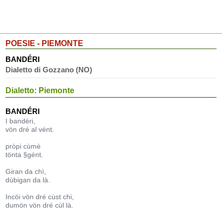
POESIE - PIEMONTE
BANDÉRI
Dialetto di Gozzano (NO)
Dialetto: Piemonte
BANDÉRI
I bandéri,
vön dré al vént.
pròpi cùmè
tönta §gént.
Giran da chì,
dùbigan da là.
Incöi vön dré cùst chi,
dumön vön dré cùl là.