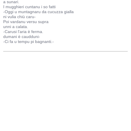
a sunari.
I mugghieri cuntanu i so fatti
-Oggi u muntagnaru da cucuzza gialla
ni vulia chiù caru-
Poi vardanu versu supra
unni a calata.
-Carusi l'aria è ferma.
dumani è caudduni-
-Ci fa u tempu pi bagnanti.-