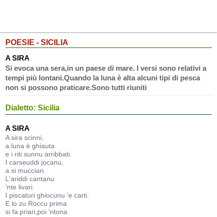
POESIE - SICILIA
A SIRA
Si evoca una sera,in un paese di mare. I versi sono relativi a
tempi più lontani.Quando la luna è alta alcuni tipi di pesca
non si possono praticare.Sono tutti riuniti
Dialetto: Sicilia
A SIRA
A sira scinni,
a luna è ghiauta
e i riti sunnu arribbati.
I carseuddi jocanu,
a si mucciari.
L'ariddi cantanu
'nte livari.
I piscaturi ghiocunu 'e carti.
E lo zu Roccu prima
si fa priari,poi 'ntona