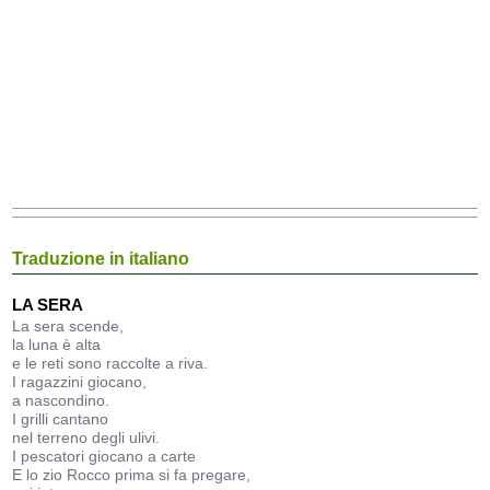
Traduzione in italiano
LA SERA
La sera scende,
la luna è alta
e le reti sono raccolte a riva.
I ragazzini giocano,
a nascondino.
I grilli cantano
nel terreno degli ulivi.
I pescatori giocano a carte
E lo zio Rocco prima si fa pregare,