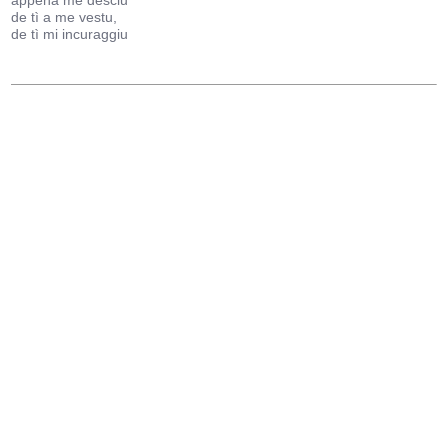
appena me desciu
de tì a me vestu,
de tì mi incuraggiu