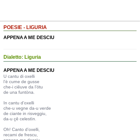
POESIE - LIGURIA
APPENA A ME DESCIU
Dialetto: Liguria
APPENA A ME DESCIU
U cantu di oxelli
l’è cume de gusse
che-i ciêuve da l’ötu
de una funtòna.
In cantu d’oxelli
che-u vegne da-u verde
de ciante in risveggiu,
da-u çê celestìn.
Oh! Canto d’oxelli,
recami de frescu,