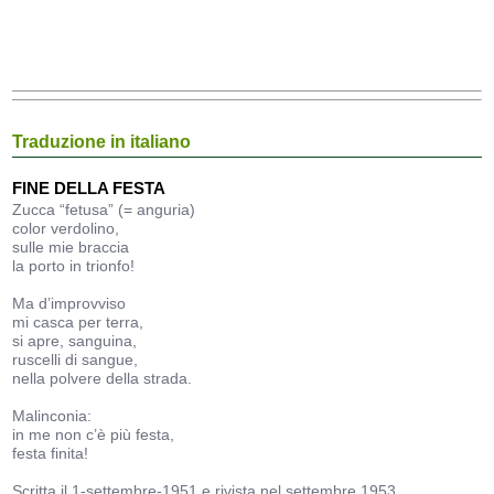
Traduzione in italiano
FINE DELLA FESTA
Zucca “fetusa” (= anguria)
color verdolino,
sulle mie braccia
la porto in trionfo!
Ma d’improvviso
mi casca per terra,
si apre, sanguina,
ruscelli di sangue,
nella polvere della strada.
Malinconia:
in me non c’è più festa,
festa finita!
Scritta il 1-settembre-1951 e rivista nel settembre 1953