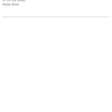
in mì ciù festa,
festa finïa!