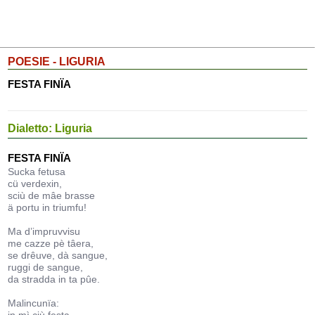
POESIE - LIGURIA
FESTA FINÏA
Dialetto: Liguria
FESTA FINÏA
Sucka fetusa
cü verdexin,
sciù de mâe brasse
ä portu in triumfu!
Ma d’impruvvisu
me cazze pè tâera,
se drêuve, dà sangue,
ruggi de sangue,
da stradda in ta pûe.
Malincunïa: