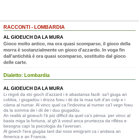
RACCONTI - LOMBARDIA
AL GIOEUCH DA LA MURA
Gioco molto antico, ma ora quasi scomparso, il gioco della
morra è sostanzialmente un gioco d'azzardo. In voga fin
dall'antichità è ora quasi scomparso, sostituito dal gioco
delle carte.
Dialetto: Lombardia
AL GIOEUCH DA LA MURA
Li régoli da sto gioch d'azzard i è abastansa facili: sa'l giuga an
cobbia, i giugadùu i drizza foeu i dii da la maa tutt d'an colp e i
ciàma al numar. Al vincc quel ca l'indovina al numer ca'l vegn foeu
da la somma de i dii de i duu giugadùu.
An realtà al gioeuch l'è più difficil da quel ca's pènsa: per vincc al
basta miga la fortuna, al gh'à voeul anca pruntezza da riflèss e
besogna capì la psicologia da l'aversari.
Al gioech l'era giugàa tant dai noss emigrant ca i andava an
America e an Francia.