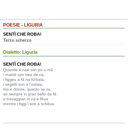
POESIE - LIGURIA
SENTÌ CHE ROBA!
Terzo scherzo
Dialetto: Liguria
SENTÌ CHE ROBA!
Quande e nae van po u mâ
i mainé son fœa de cà,
i figgeu a fâ na fûrbaia,
i vegetti son a l’ostaia,
ma e donne, questo se sa,
an sempre in gran bello da fâ
e travaggian in cà e fêua
mentre i figgi i son a schêua.