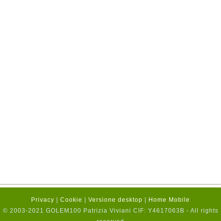
Privacy
|
Cookie
|
Versione desktop
|
Home Mobile
© 2003-2021 GOLEM100 Patrizia Viviani CIF: Y4617063B - All rights