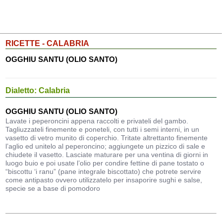
RICETTE - CALABRIA
OGGHIU SANTU (OLIO SANTO)
Dialetto: Calabria
OGGHIU SANTU (OLIO SANTO)
Lavate i peperoncini appena raccolti e privateli del gambo.
Tagliuzzateli finemente e poneteli, con tutti i semi interni, in un
vasetto di vetro munito di coperchio. Tritate altrettanto finemente
l’aglio ed unitelo al peperoncino; aggiungete un pizzico di sale e
chiudete il vasetto. Lasciate maturare per una ventina di giorni in
luogo buio e poi usate l’olio per condire fettine di pane tostato o
“biscottu ‘i ranu” (pane integrale biscottato) che potrete servire
come antipasto ovvero utilizzatelo per insaporire sughi e salse,
specie se a base di pomodoro