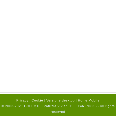
Privacy
|
Cookie
|
Versione desktop
|
Home Mobile
© 2003-2021 GOLEM100 Patrizia Viviani CIF: Y4617063B - All rights
reserved