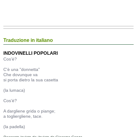
Traduzione in italiano
INDOVINELLI POPOLARI
Cos'è?
C'è una "donnetta"
Che dovunque va
si porta dietro la sua casetta
(la lumaca)
Cos'è?
A dargliene grida o piange;
a togliergliene, tace.
(la padella)