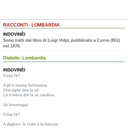
RACCONTI - LOMBARDIA
INDOVINÈI
Sono tratti dal libro di Luigi Volpi, pubblicato a Curno (BG)
nel 1978.
Dialetto: Lombardia
INDOVINÈI
Cosa l'è?
A gh'è oeuna fomnasina,
Che ògne dòe la và
La s'mèna dré la sò casilìna .
(la loeumaga)
Cosa l'è?
A daghen, la crida o la loeucia;