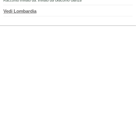
Racconto inviato da: Inviato da Giacomo Ganza
Vedi Lombardia