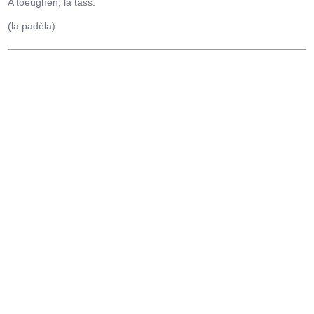
A toeughen, la tass.
(la padèla)