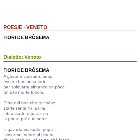
POESIE - VENETO
FIORI DE BRÒSEMA
Dialetto: Veneto
FIORI DE BRÒSEMA
A gavarìa vossudo, popà
èssare bastansa forte
par solevarte almanco on pòco
te' a to morte tribolà.
Dirte del ben che te voévo
starte rente fin la fine
inbrassarte e parar via
la paura pa' a to sorte.
E gavarìa vossudo, popà
'assarme 'ndare al pianto