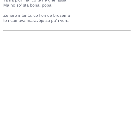
'fa na picinina, cò te ne ghè lassà.
Ma no so' sta bona, popà.
Zenaro intanto, co fiori de bròsema
te ricamava maravéje su pa' i veri...