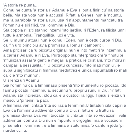
‘A storia re puma…
Comu ne cunta ‘a storia ri Adamu e Eva si putia finiri cu’ na storia
bella. Ma sta vota nun è accussì. Rifatti a Genesi nun è ‘ncuntu,
ma ‘a parabola ra storia rurulusa ri n’appuntamentu mancatu tra
l’omminu e siri filici, tra l’omminu e Diu.
Sta coppia ri ‘ziti stanno ‘nzemi ‘nto jardinu ri l’Eden, ra filicità unni
tuttu è armonia. Tranquillità, luci e vita.
Se ‘u munnu attuali nun è comu l’Eden, nun è cettu curpa ri Diu,
ca’ fin uro principiu avia prumissu a l’omu ri camparici.
Ama pricisari ca ‘u piccatu originali nun è ‘nto mettiri ‘a ‘nzemmula
a carni ri Adamu e ri Eva. Purtroppo sta ‘nterpritazioni ‘a finutu’pi
‘nfluinzari assai ‘a genti e magari a pratica re cristiani, ‘nto moru ri
campari a sessualità, “ ‘U piccatu cuncessu ‘nto matrimoniu”, e
supa u signifoicatu ri fimmina:”seduttrici e unica rispuntabili ro mali
ca’ cìè ‘nto munnu”.
U silenzi uri Adamu
Sia l’omminu ca’ a fimminasu prisenti ‘nto mumentu ro piccatu. Iddi
fannu piccatu ‘nzemmula, secunnu ‘u propriu runu ri Diu. ?nfatti
Adamu sta ‘nzilenziu, iddu ca’ è u custodi ra liggi. Tipicu silenzi uri
masculu ‘pi teniri ‘a paci.
A fimmina veni tintata ‘nta so razia femminili.U tintaturi cifa capiri a
Eva ca l’omminu addiventa comu a Diu, ri fattu è ‘u fruttu ra
prumissa divina.Eva veni tuccata ro tintaturi ‘nta so vucazioni; vuliri
addivintari comu a Diu nun è ‘npuntu ri orgogliu, ma a vocazioni
pirsunali ri l’omminu.; e a fimmina a statu misa ‘o cantu ri jddu ‘pi
riurdariccil u.