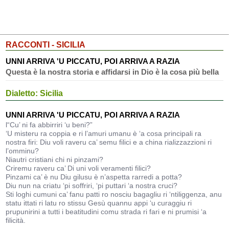
RACCONTI - SICILIA
UNNI ARRIVA 'U PICCATU, POI ARRIVA A RAZIA
Questa è la nostra storia e affidarsi in Dio è la cosa più bella
Dialetto: Sicilia
UNNI ARRIVA 'U PICCATU, POI ARRIVA A RAZIA
l“Cu’ ni fa abbirriri ‘u beni?”
‘U misteru ra coppia e ri l’amuri umanu è ‘a cosa principali ra
nostra firi: Diu voli raveru ca’ semu filici e a china rializzazzioni ri
l’omminu?
Niautri cristiani chi ni pinzami?
Criremu raveru ca’ Di uni voli veramenti filici?
Pinzami ca’ è nu Diu gilusu è n’aspetta rarredi a potta?
Diu nun na criatu ‘pi soffriri, ‘pi puttari ‘a nostra cruci?
Sti loghi cumuni ca’ fanu patti ro nosciu bagagliu ri ‘ntiliggenza, anu
statu ittati ri latu ro stissu Gesù quannu appi ‘u curaggiu ri
prupunirini a tutti i beatitudini comu strada ri fari e ni prumisi ‘a
filicità.