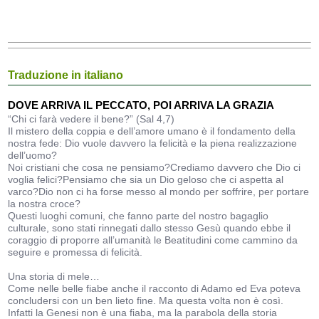
Traduzione in italiano
DOVE ARRIVA IL PECCATO, POI ARRIVA LA GRAZIA
“Chi ci farà vedere il bene?” (Sal 4,7)
Il mistero della coppia e dell’amore umano è il fondamento della
nostra fede: Dio vuole davvero la felicità e la piena realizzazione
dell’uomo?
Noi cristiani che cosa ne pensiamo?Crediamo davvero che Dio ci
voglia felici?Pensiamo che sia un Dio geloso che ci aspetta al
varco?Dio non ci ha forse messo al mondo per soffrire, per portare
la nostra croce?
Questi luoghi comuni, che fanno parte del nostro bagaglio
culturale, sono stati rinnegati dallo stesso Gesù quando ebbe il
coraggio di proporre all’umanità le Beatitudini come cammino da
seguire e promessa di felicità.
Una storia di mele…
Come nelle belle fiabe anche il racconto di Adamo ed Eva poteva
concludersi con un ben lieto fine. Ma questa volta non è così.
Infatti la Genesi non è una fiaba, ma la parabola della storia