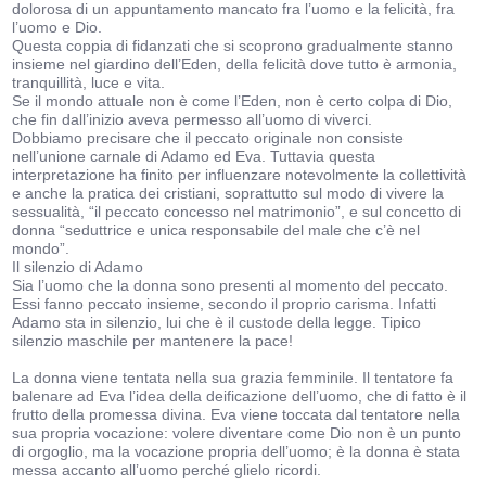
dolorosa di un appuntamento mancato fra l’uomo e la felicità, fra
l’uomo e Dio.
Questa coppia di fidanzati che si scoprono gradualmente stanno
insieme nel giardino dell’Eden, della felicità dove tutto è armonia,
tranquillità, luce e vita.
Se il mondo attuale non è come l’Eden, non è certo colpa di Dio,
che fin dall’inizio aveva permesso all’uomo di viverci.
Dobbiamo precisare che il peccato originale non consiste
nell’unione carnale di Adamo ed Eva. Tuttavia questa
interpretazione ha finito per influenzare notevolmente la collettività
e anche la pratica dei cristiani, soprattutto sul modo di vivere la
sessualità, “il peccato concesso nel matrimonio”, e sul concetto di
donna “seduttrice e unica responsabile del male che c’è nel
mondo”.
Il silenzio di Adamo
Sia l’uomo che la donna sono presenti al momento del peccato.
Essi fanno peccato insieme, secondo il proprio carisma. Infatti
Adamo sta in silenzio, lui che è il custode della legge. Tipico
silenzio maschile per mantenere la pace!
La donna viene tentata nella sua grazia femminile. Il tentatore fa
balenare ad Eva l’idea della deificazione dell’uomo, che di fatto è il
frutto della promessa divina. Eva viene toccata dal tentatore nella
sua propria vocazione: volere diventare come Dio non è un punto
di orgoglio, ma la vocazione propria dell’uomo; è la donna è stata
messa accanto all’uomo perché glielo ricordi.