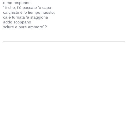
e me responne:
“E che, t’è passate ‘e capa
ca chiste è ‘o tiempo nuosto,
ca è turnata ‘a staggiona
addò scoppano
sciure e pure ammore”?