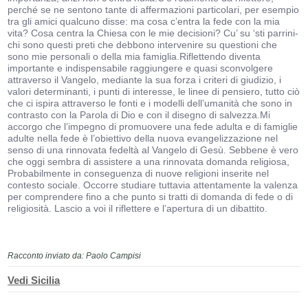
perché se ne sentono tante di affermazioni particolari, per esempio
tra gli amici qualcuno disse: ma cosa c’entra la fede con la mia
vita? Cosa centra la Chiesa con le mie decisioni? Cu’ su ‘sti parrini-
chi sono questi preti che debbono intervenire su questioni che
sono mie personali o della mia famiglia.Riflettendo diventa
importante e indispensabile raggiungere e quasi sconvolgere
attraverso il Vangelo, mediante la sua forza i criteri di giudizio, i
valori determinanti, i punti di interesse, le linee di pensiero, tutto ciò
che ci ispira attraverso le fonti e i modelli dell’umanità che sono in
contrasto con la Parola di Dio e con il disegno di salvezza.Mi
accorgo che l’impegno di promuovere una fede adulta e di famiglie
adulte nella fede è l’obiettivo della nuova evangelizzazione nel
senso di una rinnovata fedeltà al Vangelo di Gesù. Sebbene è vero
che oggi sembra di assistere a una rinnovata domanda religiosa,
Probabilmente in conseguenza di nuove religioni inserite nel
contesto sociale. Occorre studiare tuttavia attentamente la valenza
per comprendere fino a che punto si tratti di domanda di fede o di
religiosità. Lascio a voi il riflettere e l’apertura di un dibattito.
Racconto inviato da: Paolo Campisi
Vedi Sicilia