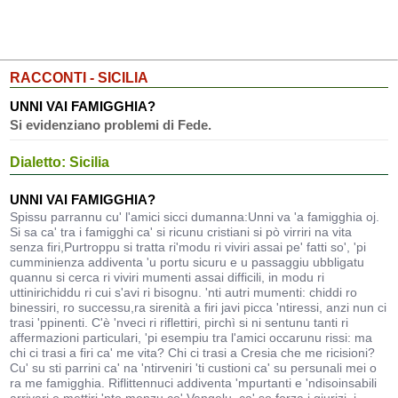
RACCONTI - SICILIA
UNNI VAI FAMIGGHIA?
Si evidenziano problemi di Fede.
Dialetto: Sicilia
UNNI VAI FAMIGGHIA?
Spissu parrannu cu' l'amici sicci dumanna:Unni va 'a famigghia oj.
Si sa ca' tra i famigghi ca' si ricunu cristiani si pò virriri na vita
senza firi,Purtroppu si tratta ri'modu ri viviri assai pe' fatti so', 'pi
cumminienza addiventa 'u portu sicuru e u passaggiu ubbligatu
quannu si cerca ri viviri mumenti assai difficili, in modu ri
uttinirichiddu ri cui s'avi ri bisognu. 'nti autri mumenti: chiddi ro
binessiri, ro successu,ra sirenità a firi javi picca 'ntiressi, anzi nun ci
trasi 'ppinenti. C'è 'nveci ri riflettiri, pirchì si ni sentunu tanti ri
affermazioni particulari, 'pi esempiu tra l'amici occarunu rissi: ma
chi ci trasi a firi ca' me vita? Chi ci trasi a Cresia che me ricisioni?
Cu' su sti parrini ca' na 'ntirveniri 'ti custioni ca' su persunali mei o
ra me famigghia. Riflittennuci addiventa 'mpurtanti e 'ndisoinsabili