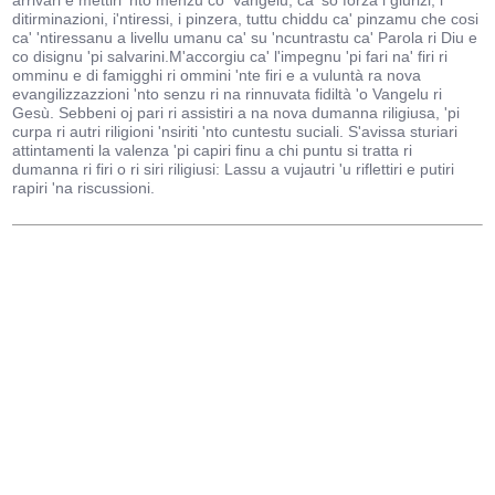
arrivari e mettiri 'nto menzu co' Vangelu, ca' so forza i giurizi, i
ditirminazioni, i'ntiressi, i pinzera, tuttu chiddu ca' pinzamu che cosi
ca' 'ntiressanu a livellu umanu ca' su 'ncuntrastu ca' Parola ri Diu e
co disignu 'pi salvarini.M'accorgiu ca' l'impegnu 'pi fari na' firi ri
omminu e di famigghi ri ommini 'nte firi e a vuluntà ra nova
evangilizzazzioni 'nto senzu ri na rinnuvata fidiltà 'o Vangelu ri
Gesù. Sebbeni oj pari ri assistiri a na nova dumanna riligiusa, 'pi
curpa ri autri riligioni 'nsiriti 'nto cuntestu suciali. S'avissa sturiari
attintamenti la valenza 'pi capiri finu a chi puntu si tratta ri
dumanna ri firi o ri siri riligiusi: Lassu a vujautri 'u riflettiri e putiri
rapiri 'na riscussioni.