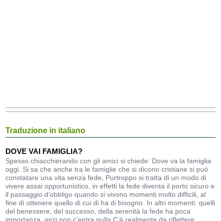
Traduzione in italiano
DOVE VAI FAMIGLIA?
Spesso chiacchierando con gli amici si chiede: Dove va la famiglia
oggi. Si sa che anche tra le famiglie che si dicono cristiane si può
constatare una vita senza fede, Purtroppo si tratta di un modo di
vivere assai opportunistico, in effetti la fede diventa il porto sicuro e
il passaggio d’obbligo quando si vivono momenti molto difficili, al
fine di ottenere quello di cui di ha di bisogno. In altri momenti: quelli
del benessere, del successo, della serenità la fede ha poca
importanza, anzi non c’entra nulla.C’è realmente da riflettere,