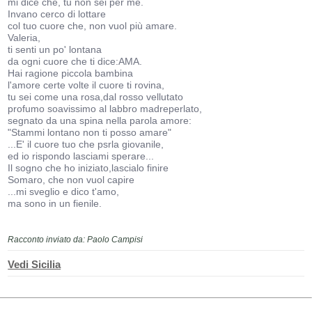
mi dice che, tu non sei per me.
Invano cerco di lottare
col tuo cuore che, non vuol più amare.
Valeria,
ti senti un po' lontana
da ogni cuore che ti dice:AMA.
Hai ragione piccola bambina
l'amore certe volte il cuore ti rovina,
tu sei come una rosa,dal rosso vellutato
profumo soavissimo al labbro madreperlato,
segnato da una spina nella parola amore:
"Stammi lontano non ti posso amare"
...E' il cuore tuo che psrla giovanile,
ed io rispondo lasciami sperare...
Il sogno che ho iniziato,lascialo finire
Somaro, che non vuol capire
...mi sveglio e dico t'amo,
ma sono in un fienile.
Racconto inviato da: Paolo Campisi
Vedi Sicilia