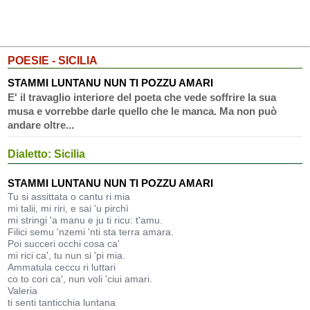
POESIE - SICILIA
STAMMI LUNTANU NUN TI POZZU AMARI
E' il travaglio interiore del poeta che vede soffrire la sua
musa e vorrebbe darle quello che le manca. Ma non può
andare oltre...
Dialetto: Sicilia
STAMMI LUNTANU NUN TI POZZU AMARI
Tu si assittata o cantu ri mia
mi talii, mi riri, e sai 'u pirchì
mi stringi 'a manu e ju ti ricu: t'amu.
Filici semu 'nzemi 'nti sta terra amara.
Poi succeri occhi cosa ca'
mi rici ca', tu nun si 'pi mia.
Ammatula ceccu ri luttari
co to cori ca', nun voli 'ciui amari.
Valeria
ti senti tanticchia luntana