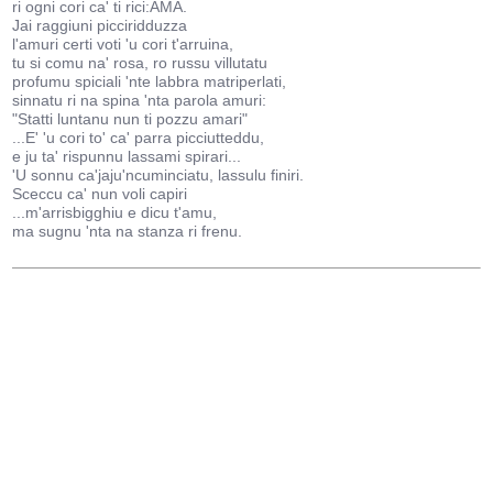
ri ogni cori ca' ti rici:AMA.
Jai raggiuni picciridduzza
l'amuri certi voti 'u cori t'arruina,
tu si comu na' rosa, ro russu villutatu
profumu spiciali 'nte labbra matriperlati,
sinnatu ri na spina 'nta parola amuri:
"Statti luntanu nun ti pozzu amari"
...E' 'u cori to' ca' parra picciutteddu,
e ju ta' rispunnu lassami spirari...
'U sonnu ca'jaju'ncuminciatu, lassulu finiri.
Sceccu ca' nun voli capiri
...m'arrisbigghiu e dicu t'amu,
ma sugnu 'nta na stanza ri frenu.