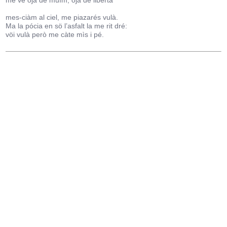
me ve òja de muìm, òja de libertà
mes-ciàm al ciel, me piazarés vulà.
Ma la pócia en sö l’asfalt la me rit dré:
vöi vulà però me càte mìs i pé.