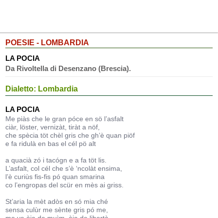
POESIE - LOMBARDIA
LA POCIA
Da Rivoltella di Desenzano (Brescia).
Dialetto: Lombardia
LA POCIA
Me piàs che le gran póce en sö l’asfalt
ciàr, löster, vernizàt, tiràt a nöf,
che spècia töt chèl gris che gh’è quan piöf
e fa ridulà en bas el cél pö alt
a quacià zó i tacógn e a fa töt lis.
L’asfalt, col cél che s’è ‘ncolàt ensima,
l’è curiùs fis-fis pó quan smarina
co l’engropas del scür en mès ai griss.
St’aria la mèt adòs en só mia ché
sensa culùr me sènte gris pó me,