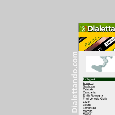
Le Regioni
Abruzzo
Basilicata
Calabria
Campania
Emilia Romagna
Friuli Venezia Giulia
Lazio
Liguria
Lombardia
Marche
Molise