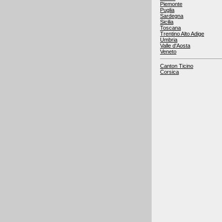
Piemonte
Puglia
Sardegna
Sicilia
Toscana
Trentino Alto Adige
Umbria
Valle d'Aosta
Veneto
Canton Ticino
Corsica