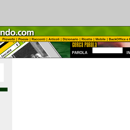
Proverbi
|
Poesie
|
Racconti
|
Articoli
|
Dizionario
|
Ricette
|
Mobile
|
BackOffice e 
PAROLA
I