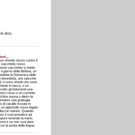
hè dico,
o
oni...
n rimedio sicuro contro il
un sacchetto rosso
questo sacchetto si mette
 il giorno della Befana, un
nedetta la Domenica delle
vo benedetta, uno spicchio
rò ci sono rimedi che sono
chiodo in tasca, o un
sotto gli indumenti una
stro rosso o un cornetto
hina nuova o dietro la
rendere una grattugia
 di cavallo trovato in
 un pipistrello rosso legato
lluccio marino. Quando
uno ti vuol prendere ad
 oppure tenendo la mano
 corna e se non vuoi dare
on la punta della lingua.