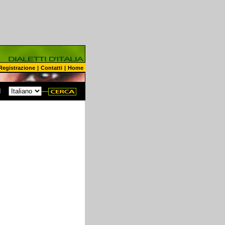
Registrazione
|
Contatti
|
Home
N