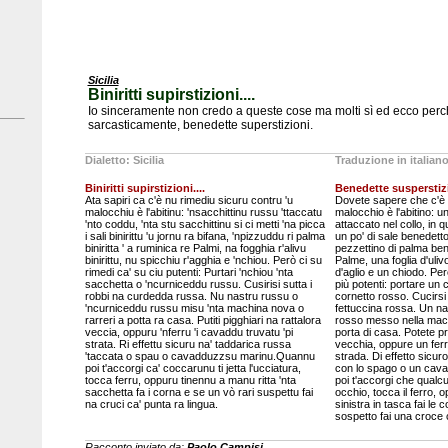
Sicilia
Biniritti supirstizioni....
Io sinceramente non credo a queste cose ma molti sì ed ecco perc
sarcasticamente, benedette superstizioni.
Dialetto: Sicilia
Traduzione in italian
Biniritti supirstizioni....
Benedette susperstizi
Ata sapiri ca c'è nu rimediu sicuru contru 'u
Dovete sapere che c'è u
malocchiu è l'abitinu: 'nsacchittinu russu 'ttaccatu
malocchio è l'abitino: 
'nto coddu, 'nta stu sacchittinu si ci metti 'na picca
attaccato nel collo, in 
i sali binirittu 'u jornu ra bifana, 'npizzuddu ri palma
un po' di sale benedetto
biniritta ' a ruminica re Palmi, na fogghia r'alivu
pezzettino di palma be
binirittu, nu spicchiu r'agghia e 'nchiou. Però ci su
Palme, una foglia d'uli
rimedi ca' su ciu putenti: Purtari 'nchiou 'nta
d'aglio e un chiodo. Pe
sacchetta o 'ncurniceddu russu. Cusirisi sutta i
più potenti: portare un 
robbi na curdedda russa. Nu nastru russu o
cornetto rosso. Cucirsi 
'ncurniceddu russu misu 'nta machina nova o
fettuccina rossa. Un na
rarreri a potta ra casa. Putiti pigghiari na rattalora
rosso messo nella macc
veccia, oppuru 'nferru 'i cavaddu truvatu 'pi
porta di casa. Potete p
strata. Ri effettu sicuru na' taddarica russa
vecchia, oppure un ferro
'taccata o spau o cavadduzzsu marinu.Quannu
strada. Di effetto sicuro
poi t'accorgi ca' coccarunu ti jetta l'ucciatura,
con lo spago o un cava
tocca ferru, oppuru tinennu a manu ritta 'nta
poi t'accorgi che qualc
sacchetta fa i corna e se un vò rari suspettu fai
occhio, tocca il ferro,
na cruci ca' punta ra lingua.
sinistra in tasca fai le
sospetto fai una croce c
Racconto inviato da:
Paolo Campisi