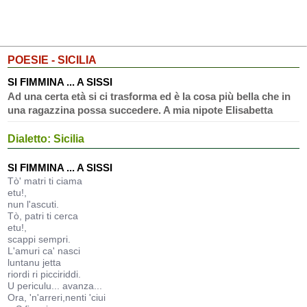
POESIE - SICILIA
SI FIMMINA ... A SISSI
Ad una certa età si ci trasforma ed è la cosa più bella che in
una ragazzina possa succedere. A mia nipote Elisabetta
Dialetto: Sicilia
SI FIMMINA ... A SISSI
Tò' matri ti ciama
etu!,
nun l'ascuti.
Tò, patri ti cerca
etu!,
scappi sempri.
L'amuri ca' nasci
luntanu jetta
riordi ri picciriddi.
U periculu... avanza...
Ora, 'n'arreri,nenti 'ciui