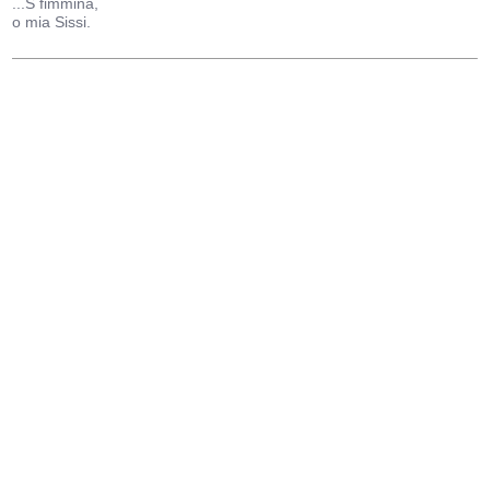
...S fimmina,
o mia Sissi.