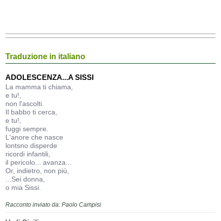
Traduzione in italiano
ADOLESCENZA...A SISSI
La mamma ti chiama,
e tu!,
non l'ascolti.
Il babbo ti cerca,
e tu!,
fuggi sempre.
L'anore che nasce
lontsno disperde
ricordi infantili,
il pericolo... avanza...
Or, indietro, non più,
...Sei donna,
o mia Sissi.
Racconto inviato da: Paolo Campisi