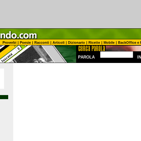
Proverbi
|
Poesie
|
Racconti
|
Articoli
|
Dizionario
|
Ricette
|
Mobile
|
BackOffice e 
PAROLA
I