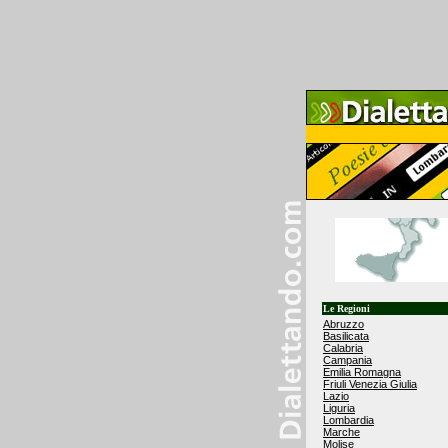
Le Regioni
Abruzzo
Basilicata
Calabria
Campania
Emilia Romagna
Friuli Venezia Giulia
Lazio
Liguria
Lombardia
Marche
Molise