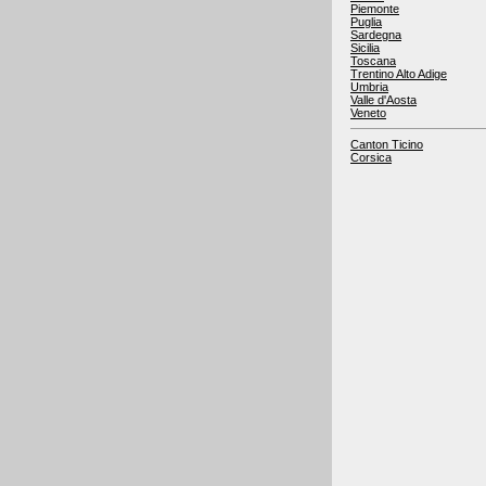
Piemonte
Puglia
Sardegna
Sicilia
Toscana
Trentino Alto Adige
Umbria
Valle d'Aosta
Veneto
Canton Ticino
Corsica