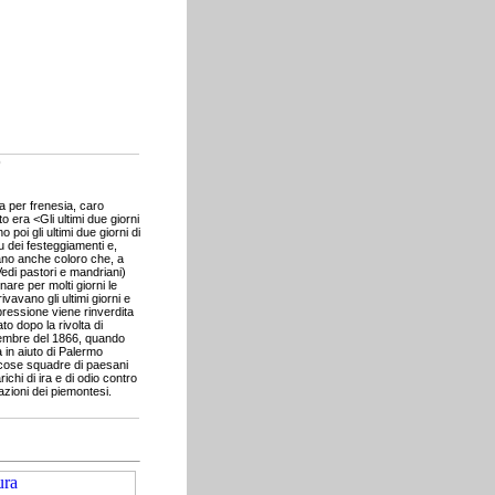
o
 per frenesia, caro
tto era <Gli ultimi due giorni
poi gli ultimi due giorni di
u dei festeggiamenti e,
ano anche coloro che, a
edi pastori e mandriani)
re per molti giorni le
vavano gli ultimi giorni e
pressione viene rinverdita
ato dopo la rivolta di
embre del 1866, quando
a in aiuto di Palermo
icose squadre di paesani
richi di ira e di odio contro
azioni dei piemontesi.