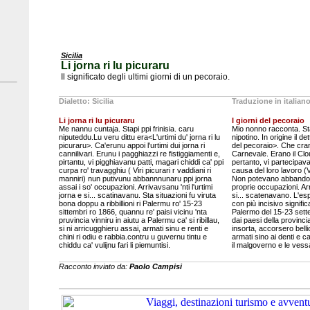
Sicilia
Li jorna ri lu picuraru
Il significato degli ultimi giorni di un pecoraio.
Dialetto: Sicilia
Traduzione in italian
Li jorna ri lu picuraru
I giorni del pecoraio
Me nannu cuntaja. Stapi ppi frinisia. caru
Mio nonno racconta. Sta
niputeddu.Lu veru dittu era<L'urtimi du' jorna ri lu
nipotino. In origine il de
picuraru>. Ca'erunu appoi l'urtimi dui jorna ri
del pecoraio>. Che crano 
cannilivari. Erunu i pagghiazzi re fistiggiamenti e,
Carnevale. Erano il Clo
pirtantu, vi pigghiavanu patti, magari chiddi ca' ppi
pertanto, vi partecipav
curpa ro' travagghiu ( Viri picurari r vaddiani ri
causa del loro lavoro (V
manniri) nun putivunu abbannnunaru ppi jorna
Non potevano abbandona
assai i so' occupazioni. Arrivavsanu 'nti l'urtimi
proprie occupazioni. Arri
jorna e si... scatinavanu. Sta situazioni fu viruta
si... scatenavano. L'es
bona doppu a ribbillioni ri Palermu ro' 15-23
con più incisivo signific
sittembri ro 1866, quannu re' paisi vicinu 'nta
Palermo del 15-23 sett
pruvincia vinniru in aiutu a Palermu ca' si ribillau,
dai paesi della provinci
si ni arricugghieru assai, armati sinu e renti e
insorta, accorsero bell
chini ri odiu e rabbia.contru u guvernu tintu e
armati sino ai denti e ca
chiddu ca' vulijnu fari li piemuntisi.
il malgoverno e le vess
Racconto inviato da:
Paolo Campisi