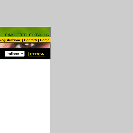
Registrazione
|
Contatti
|
Home
N