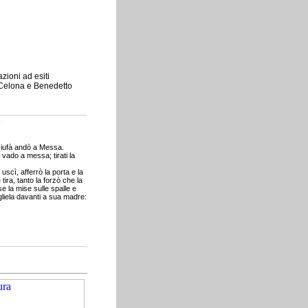
azioni ad esiti
pe Celona e Benedetto
o
Giufà andò a Messa.
- vado a messa; tirati la
scì, afferrò la porta e la
 tira, tanto la forzò che la
se la mise sulle spalle e
gliela davanti a sua madre: