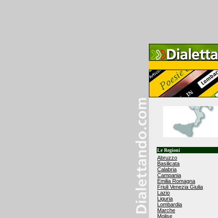
Le Regioni
Abruzzo
Basilicata
Calabria
Campania
Emilia Romagna
Friuli Venezia Giulia
Lazio
Liguria
Lombardia
Marche
Molise