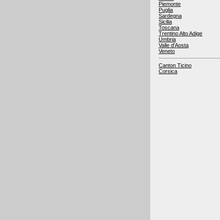
Piemonte
Puglia
Sardegna
Sicilia
Toscana
Trentino Alto Adige
Umbria
Valle d'Aosta
Veneto
Canton Ticino
Corsica