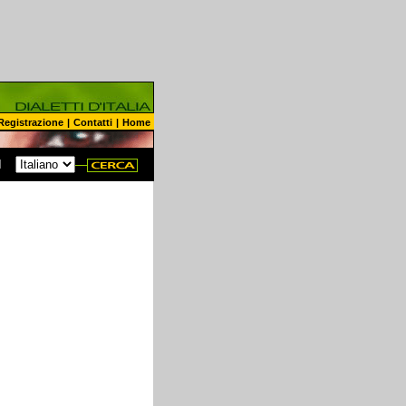
Registrazione
|
Contatti
|
Home
N