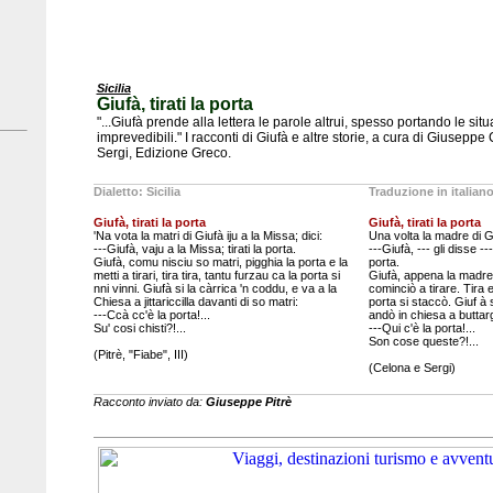
Sicilia
Giufà, tirati la porta
"...Giufà prende alla lettera le parole altrui, spesso portando le situ
imprevedibili." I racconti di Giufà e altre storie, a cura di Giusep
Sergi, Edizione Greco.
Dialetto: Sicilia
Traduzione in italian
Giufà, tirati la porta
Giufà, tirati la porta
'Na vota la matri di Giufà iju a la Missa; dici:
Una volta la madre di 
---Giufà, vaju a la Missa; tirati la porta.
---Giufà, --- gli disse --
Giufà, comu nisciu so matri, pigghia la porta e la
porta.
metti a tirari, tira tira, tantu furzau ca la porta si
Giufà, appena la madre u
nni vinni. Giufà si la càrrica 'n coddu, e va a la
cominciò a tirare. Tira e
Chiesa a jittariccilla davanti di so matri:
porta si staccò. Giuf à 
---Ccà cc'è la porta!...
andò in chiesa a buttar
Su' cosi chisti?!...
---Qui c'è la porta!...
Son cose queste?!...
(Pitrè, "Fiabe", III)
(Celona e Sergi)
Racconto inviato da:
Giuseppe Pitrè