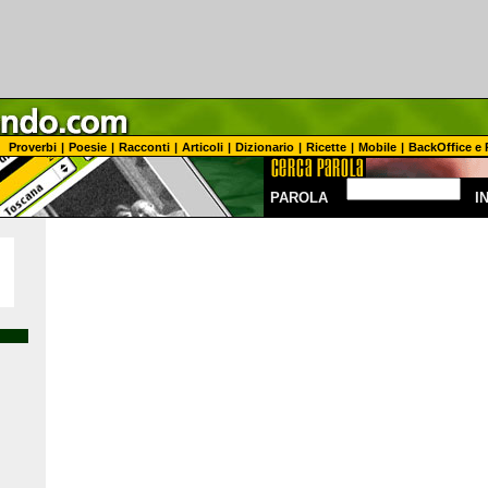
Proverbi
|
Poesie
|
Racconti
|
Articoli
|
Dizionario
|
Ricette
|
Mobile
|
BackOffice e 
PAROLA
I