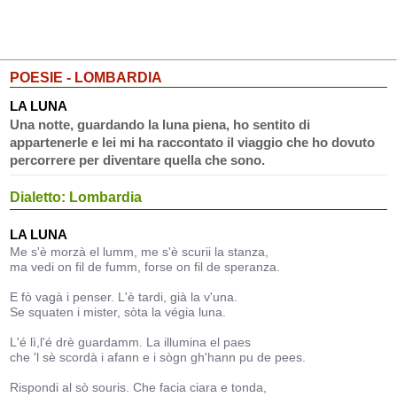
POESIE - LOMBARDIA
LA LUNA
Una notte, guardando la luna piena, ho sentito di
appartenerle e lei mi ha raccontato il viaggio che ho dovuto
percorrere per diventare quella che sono.
Dialetto: Lombardia
LA LUNA
Me s'è morzà el lumm, me s'è scurii la stanza,
ma vedi on fil de fumm, forse on fil de speranza.
E fò vagà i penser. L'è tardi, già la v'una.
Se squaten i mister, sòta la végia luna.
L'é lì,l'é drè guardamm. La illumina el paes
che 'l sè scordà i afann e i sògn gh'hann pu de pees.
Rispondi al sò souris. Che facia ciara e tonda,