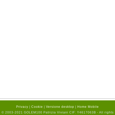
Privacy
|
Cookie
|
Versione desktop
|
Home Mobile
© 2003-2021 GOLEM100 Patrizia Viviani CIF: Y4617063B - All rights