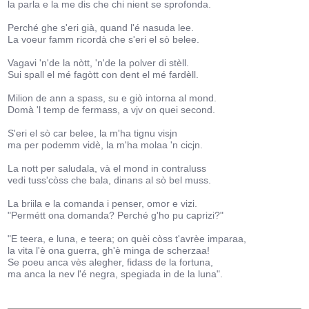
la parla e la me dis che chi nient se sprofonda.
Perché ghe s'eri già, quand l'é nasuda lee.
La voeur famm ricordà che s'eri el sò belee.
Vagavi 'n'de la nòtt, 'n'de la polver di stèll.
Sui spall el mé fagòtt con dent el mé fardèll.
Milion de ann a spass, su e giò intorna al mond.
Domà 'l temp de fermass, a vjv on quei second.
S'eri el sò car belee, la m'ha tignu visjn
ma per podemm vidè, la m'ha molaa 'n cicjn.
La nott per saludala, và el mond in contraluss
vedi tuss'còss che bala, dinans al sò bel muss.
La briila e la comanda i penser, omor e vizi.
"Permétt ona domanda? Perché g'ho pu caprizi?"
"E teera, e luna, e teera; on quèi còss t'avrèe imparaa,
la vita l'è ona guerra, gh'è minga de scherzaa!
Se poeu anca vès alegher, fidass de la fortuna,
ma anca la nev l'é negra, spegiada in de la luna".