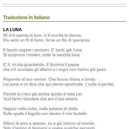
Traduzione in italiano
LA LUNA
Mi si è spenta la luce, si è scurita la stanza.
Ma vedo un fil di fumo, forse un filo di speranza.
E faccio vagare i pensieri. E' tardi, già l'una.
Si scoprono i misteri. sotto la vecchia luna.
E' lì, mi sta guardando. E illumina il paese
che s'è scordato gli affanni e i sogni non hanno più peso.
Rispondo al suo sorriso. Che faccia chiara e tonda.
Lei parla e mi dice che qui niente sprofonda. ( nulla si perde)
Perchè io c'ero già anche qundo è nata Lei.
Vuol farmi ricordare che ero il suo tesoro.
Vagavo nella notte, nella polvere di stelle.
Sulle spalle il fagotto con dentro il mio fardello.
Milioni di anni a spasso, su e giù intorno al mondo.
Solo il tempo di fermarsi a vivere qualche secondo.