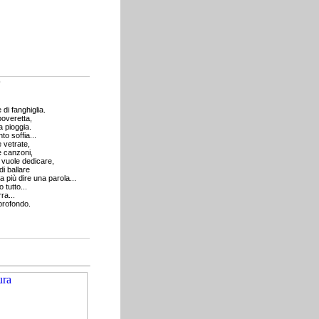
o
 di fanghiglia.
poveretta,
a pioggia.
to soffia...
e vetrate,
 canzoni,
vuole dedicare,
di ballare
a più dire una parola...
tutto...
ra...
 profondo.