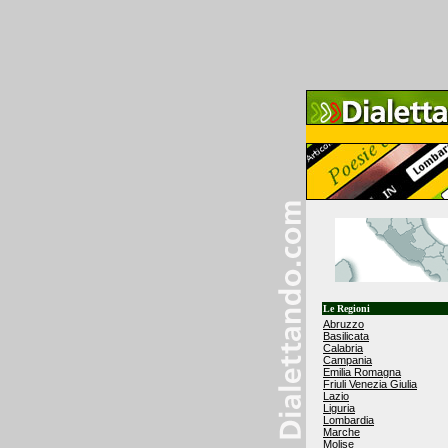
Le Regioni
Abruzzo
Basilicata
Calabria
Campania
Emilia Romagna
Friuli Venezia Giulia
Lazio
Liguria
Lombardia
Marche
Molise