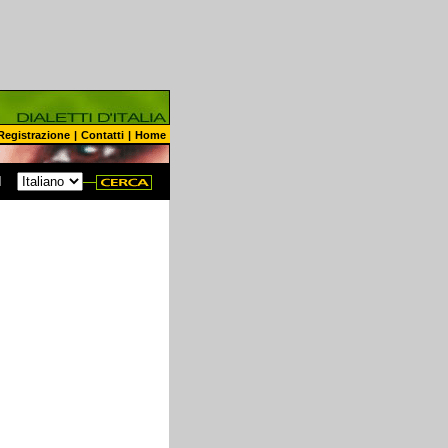
Registrazione
|
Contatti
|
Home
N