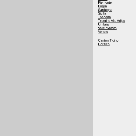
Piemonte
Puglia
Sardegna
Sicilia
Toscana
Trentino Alto Adige
Umbria
Valle d'Aosta
Veneto
Canton Ticino
Corsica