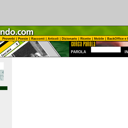
Proverbi
|
Poesie
|
Racconti
|
Articoli
|
Dizionario
|
Ricette
|
Mobile
|
BackOffice e 
PAROLA
I