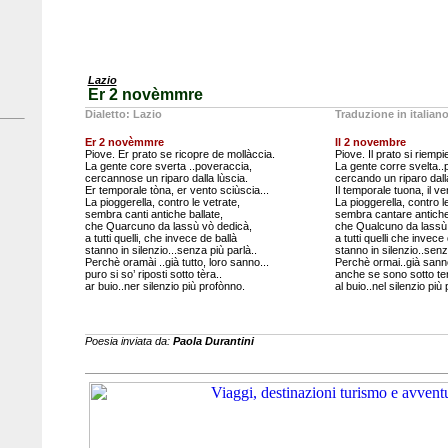
Lazio
Er 2 novèmmre
Dialetto: Lazio
Traduzione in italian
Er 2 novèmmre
Il 2 novembre
Piove. Er prato se ricopre de mollàccia.
Piove. Il prato si riempie
La gente core sverta ..poveraccia,
La gente corre svelta..
cercannose un riparo dalla lùscia.
cercando un riparo dall
Er temporale tòna, er vento sciùscia...
Il temporale tuona, il ven
La pioggerella, contro le vetrate,
La pioggerella, contro l
sembra canti antiche ballate,
sembra cantare antiche
che Quarcuno da lassù vò dedicà,
che Qualcuno da lassù 
a tutti quelli, che invece de ballà
a tutti quelli che invece 
stanno in silenzio...senza più parlà..
stanno in silenzio..senz
Perchè oramài ..già tutto, loro sanno...
Perchè ormai..già sanno 
puro si so’ riposti sotto tèra..
anche se sono sotto ter
ar buio..ner silenzio più profònno.
al buio..nel silenzio più
Poesia inviata da:
Paola Durantini