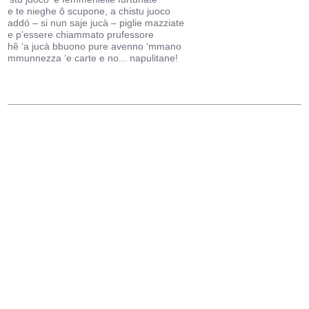
e te nieghe ô scupone, a chistu juoco
addó – si nun saje jucà – piglie mazziate
e p’essere chiammato prufessore
hê ‘a jucà bbuono pure avenno ‘mmano
mmunnezza ‘e carte e no... napulitane!