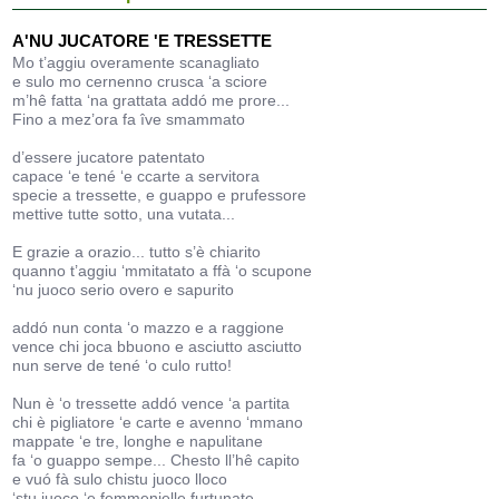
A'NU JUCATORE 'E TRESSETTE
Mo t’aggiu overamente scanagliato
e sulo mo cernenno crusca ‘a sciore
m’hê fatta ‘na grattata addó me prore...
Fino a mez’ora fa îve smammato
d’essere jucatore patentato
capace ‘e tené ‘e ccarte a servitora
specie a tressette, e guappo e prufessore
mettive tutte sotto, una vutata...
E grazie a orazio... tutto s’è chiarito
quanno t’aggiu ‘mmitatato a ffà ‘o scupone
‘nu juoco serio overo e sapurito
addó nun conta ‘o mazzo e a raggione
vence chi joca bbuono e asciutto asciutto
nun serve de tené ‘o culo rutto!
Nun è ‘o tressette addó vence ‘a partita
chi è pigliatore ‘e carte e avenno ‘mmano
mappate ‘e tre, longhe e napulitane
fa ‘o guappo sempe... Chesto ll’hê capito
e vuó fà sulo chistu juoco lloco
‘stu juoco ‘e femmenielle furtunate