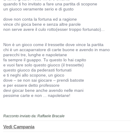
quando ti ho invitato a fare una partita di scopone
un giuoco veramente serio e di gusto
dove non conta la fortuna ed a ragione
vince chi gioca bene e senza altre parole
non serve avere il culo rotto(esser troppo fortunato)...
Non è un gioco come il tressette dove vince la partita
chi è un accaparratore di carte buone e avendo in mano
parecchi tre, lunghe e napoletane
fa sempre il guappo. Tu questo lo hai capito
e vuoi fare solo questo giuoco (il tressette)
questo giuoco da pederasti fortunati
e ti neghi allo scopone, un gioco
dove – se non sai giocare – prendi batoste
e per essere detto professore
devi giocar bene anche avendo nelle mani
pessime carte e non ... napoletane!
Racconto inviato da: Raffaele Bracale
Vedi Campania