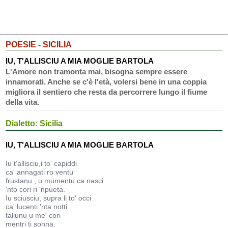
POESIE - SICILIA
IU, T'ALLISCIU A MIA MOGLIE BARTOLA
L'Amore non tramonta mai, bisogna sempre essere
innamorati. Anche se c'è l'età, volersi bene in una coppia
migliora il sentiero che resta da percorrere lungo il fiume
della vita.
Dialetto: Sicilia
IU, T'ALLISCIU A MIA MOGLIE BARTOLA
Iu t'allisciu,i to' capiddi
ca' annagati ro ventu
frustanu , u mumentu ca nasci
'nto cori ri 'npueta.
Iu sciusciu, supra li to' occi
ca' lucenti 'nta notti
taliunu u me' cori
mentri ti sonna.