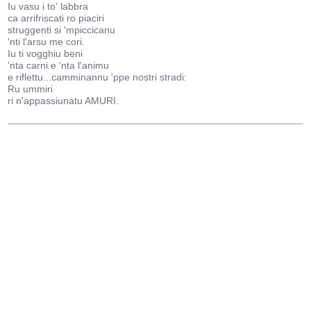
Iu vasu i to' labbra
ca arrifriscati ro piaciri
struggenti si 'mpiccicanu
'nti l'arsu me cori.
Iu ti vogghiu beni
'nta carni e 'nta l'animu
e riflettu...camminannu 'ppe nostri stradi:
Ru ummiri
ri n'appassiunatu AMURI.