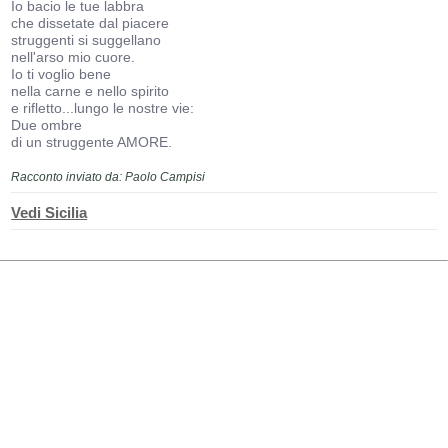
Io bacio le tue labbra
che dissetate dal piacere
struggenti si suggellano
nell'arso mio cuore.
Io ti voglio bene
nella carne e nello spirito
e rifletto...lungo le nostre vie:
Due ombre
di un struggente AMORE.
Racconto inviato da: Paolo Campisi
Vedi Sicilia