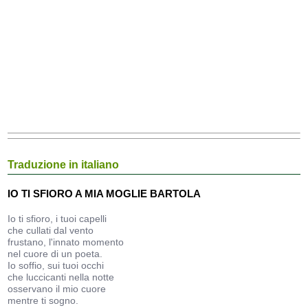
Traduzione in italiano
IO TI SFIORO A MIA MOGLIE BARTOLA
Io ti sfioro, i tuoi capelli
che cullati dal vento
frustano, l'innato momento
nel cuore di un poeta.
Io soffio, sui tuoi occhi
che luccicanti nella notte
osservano il mio cuore
mentre ti sogno.