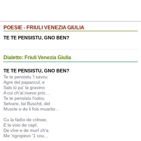
POESIE - FRIULI VENEZIA GIULIA
TE TE PENSISTU, GNO BEN?
Dialetto: Friuli Venezia Giulia
TE TE PENSISTU, GNO BEN?
Te te pensistu 'l savou
Agre del papancul, e
Sals iù pa' la gravino
A cui ch'al rivevo prin...
Te te pensistu l'odou
Selvare, tal Buschit, del
Muscle e de li fois muartis...
Cu la fadìo de crêsse,
E la voio de capî,
De vîve e de murî ch'a
Me 'ngropevo '1 cou...