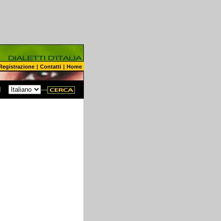
Registrazione
|
Contatti
|
Home
N