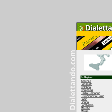
Le Regioni
Abruzzo
Basilicata
Calabria
Campania
Emilia Romagna
Friuli Venezia Giulia
Lazio
Liguria
Lombardia
Marche
Molise