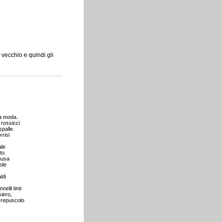
vecchio e quindi gli
o
la moda.
i rossicci
spalle.
rrisi
ale
to.
musa
ole
ldi
nelli tinti
iero,
 crepuscolo