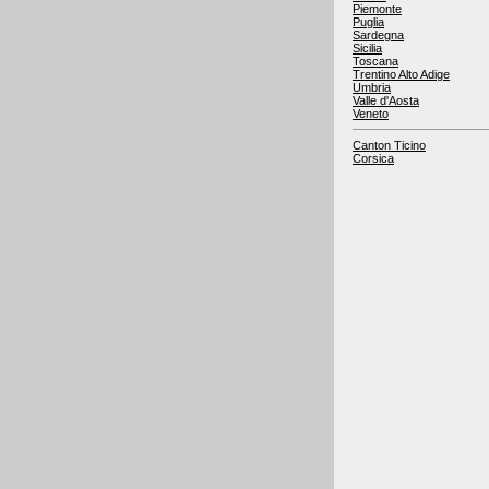
Piemonte
Puglia
Sardegna
Sicilia
Toscana
Trentino Alto Adige
Umbria
Valle d'Aosta
Veneto
Canton Ticino
Corsica