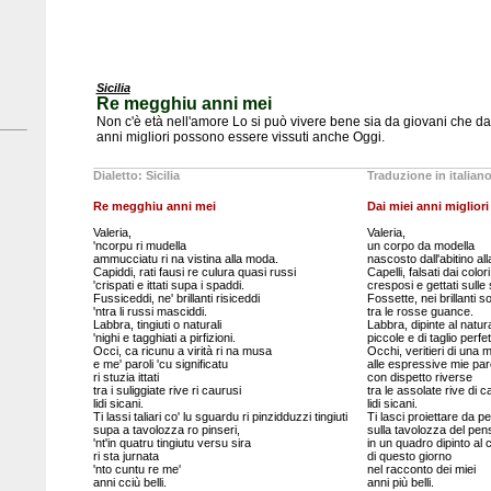
Sicilia
Re megghiu anni mei
Non c'è età nell'amore Lo si può vivere bene sia da giovani che da 
anni migliori possono essere vissuti anche Oggi.
Dialetto: Sicilia
Traduzione in italian
Re megghiu anni mei
Dai miei anni migliori
Valeria,
Valeria,
'ncorpu ri mudella
un corpo da modella
ammucciatu ri na vistina alla moda.
nascosto dall'abitino al
Capiddi, rati fausi re culura quasi russi
Capelli, falsati dai color
'crispati e ittati supa i spaddi.
cresposi e gettati sulle 
Fussiceddi, ne' brillanti risiceddi
Fossette, nei brillanti so
'ntra li russi masciddi.
tra le rosse guance.
Labbra, tingiuti o naturali
Labbra, dipinte al natur
'nighi e tagghiati a pirfizioni.
piccole e di taglio perfet
Occi, ca ricunu a virità ri na musa
Occhi, veritieri di una 
e me' paroli 'cu significatu
alle espressive mie par
ri stuzia ittati
con dispetto riverse
tra i suliggiate rive ri caurusi
tra le assolate rive di ca
lidi sicani.
lidi sicani.
Ti lassi taliari co' lu sguardu ri pinzidduzzi tingiuti
Ti lasci proiettare da pen
supa a tavolozza ro pinseri,
sulla tavolozza del pens
'nt'in quatru tingiutu versu sira
in un quadro dipinto al
ri sta jurnata
di questo giorno
'nto cuntu re me'
nel racconto dei miei
anni cciù belli.
anni più belli.