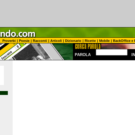
Proverbi
|
Poesie
|
Racconti
|
Articoli
|
Dizionario
|
Ricette
|
Mobile
|
BackOffice e 
PAROLA
I