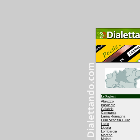
Le Regioni
Abruzzo
Basilicata
Calabria
Campania
Emilia Romagna
Friuli Venezia Giulia
Lazio
Liguria
Lombardia
Marche
Molise