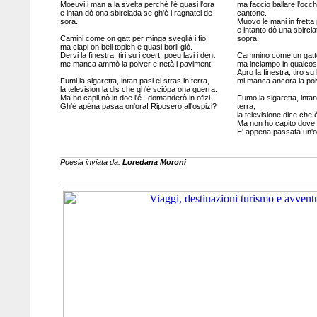
Moeuvi i man a la svelta perchè l'è quasi l'ora
ma faccio ballare l'occh
e intan dò ona sbirciada se gh'è i ragnatel de
cantone.
sora.
Muovo le mani in fretta 
e intanto dò una sbircia
Camini come on gatt per minga sveglià i fiò
sopra.
ma ciapi on bell topich e quasi borli giò.
Dervi la finestra, tiri su i coert, poeu lavi i dent
Cammino come un gatto p
me manca ammò la polver e netà i paviment.
ma inciampo in qualcosa
Apro la finestra, tiro su 
Fumi la sigaretta, intan pasi el stras in terra,
mi manca ancora la polv
la television la dis che gh'é sciòpa ona guerra.
Ma ho capii nò in doe l'é...domanderò in ofizi.
Fumo la sigaretta, intan
Gh'é apéna pasaa on'ora! Riposerò all'ospizi?
terra,
la televisione dice che
Ma non ho capito dove...
E' appena passata un'or
Poesia inviata da:
Loredana Moroni