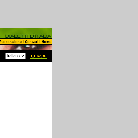
Registrazione
|
Contatti
|
Home
N