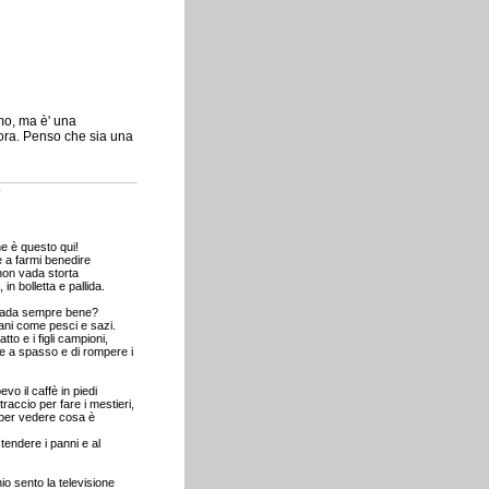
mo, ma è' una
vora. Penso che sia una
o
 è questo qui!
 a farmi benedire
on vada storta
n bolletta e pallida.
i vada sempre bene?
,sani come pesci e sazi.
atto e i figli campioni,
e a spasso e di rompere i
evo il caffè in piedi
traccio per fare i mestieri,
 per vedere cosa è
tendere i panni e al
io sento la televisione