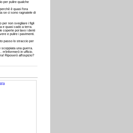
io per pulire qualche
perchè è quasi l'ora
ta se ci sono ragnatele di
er non svegliare i figli
 e quasi cado a terra.
le coperte poi lavo i denti
ere e pulire i pavimenti.
to passo lo straccio per
 è scoppiata una guerra.
 m'informerò in ufficio.
a! Riposerò all'ospizio?