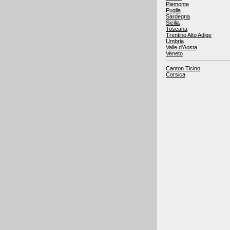
Piemonte
Puglia
Sardegna
Sicilia
Toscana
Trentino Alto Adige
Umbria
Valle d'Aosta
Veneto
Canton Ticino
Corsica