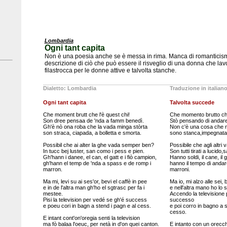
Lombardia
Ogni tant capita
Non è una poesia anche se è messa in rima. Manca di romanticis
descrizione di ciò che può essere il risveglio di una donna che la
filastrocca per le donne attive e talvolta stanche.
Dialetto: Lombardia
Traduzione in italian
Ogni tant capita
Talvolta succede
Che moment brutt che l'è quest chi!
Che momento brutto che
Son dree pensaa de 'nda a famm benedì.
Stò pensando di andare
Gh'è nò ona roba che la vada minga stòrta
Non c'è una cosa che n
son straca, ciapada, a bolletta e smorta.
sono stanca,impegnata, i
Possibil che ai alter la ghe vada semper ben?
Possibile che agli altr
In tucc bej luster, san como i pess e pien.
Son tutti tirati a lucido
Gh'hann i danee, el can, el gatt e i fiò campion,
Hanno soldi, il cane, il g
gh'hann el temp de 'nda a spass e de romp i
hanno il tempo di andar
marron.
marroni.
Ma mi, levi su ai ses'or, bevi el caffè in pee
Ma io, mi alzo alle sei, b
e in de l'altra man gh'ho el sgtrasc per fa i
e nell'altra mano ho lo s
mestee.
Accendo la televisione
Pisi la television per vedé se gh'é success
successo
e poeu cori in bagn a stend i pagn e al cess.
e poi corro in bagno a s
cesso.
E intant cont'on'oregia senti la television
ma fò balaa l'oeuc, per netà in d'on quei canton.
E intanto con un orecch