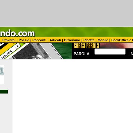
Proverbi
|
Poesie
|
Racconti
|
Articoli
|
Dizionario
|
Ricette
|
Mobile
|
BackOffice e 
PAROLA
I