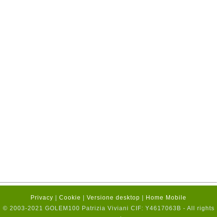
Privacy
|
Cookie
|
Versione desktop
|
Home Mobile
© 2003-2021 GOLEM100 Patrizia Viviani CIF: Y4617063B - All rights