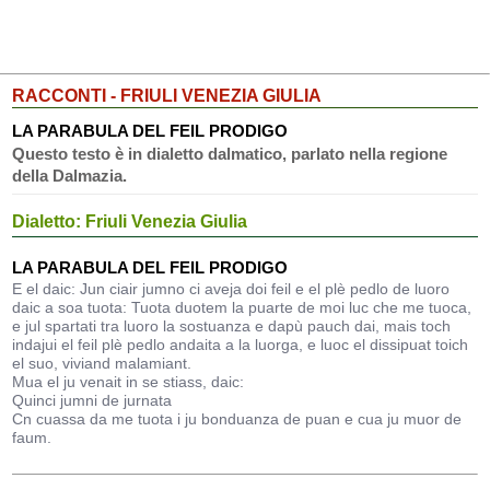
RACCONTI - FRIULI VENEZIA GIULIA
LA PARABULA DEL FEIL PRODIGO
Questo testo è in dialetto dalmatico, parlato nella regione
della Dalmazia.
Dialetto: Friuli Venezia Giulia
LA PARABULA DEL FEIL PRODIGO
E el daic: Jun ciair jumno ci aveja doi feil e el plè pedlo de luoro
daic a soa tuota: Tuota duotem la puarte de moi luc che me tuoca,
e jul spartati tra luoro la sostuanza e dapù pauch dai, mais toch
indajui el feil plè pedlo andaita a la luorga, e luoc el dissipuat toich
el suo, viviand malamiant.
Mua el ju venait in se stiass, daic:
Quinci jumni de jurnata
Cn cuassa da me tuota i ju bonduanza de puan e cua ju muor de
faum.